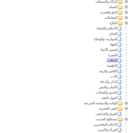
الزكاة والصدقات
الصيام
الحج والعمرة
المعاملات
النكاح
الأحكام والقضاء
الجنائز
المواريث والوصايا
الجهاد
قصص الأنبياء
السيرة
المناقب
الأطعمة
اللباس والزينة
الأدب
الذكر والدعاء
الأيمان والنذور
الحدود والجنايات
أصول الفقه
الولاية والسياسة الشرعية
الفتن العصرية
الفرق والمذاهب
مصطلح الحديث
الأعلام المعاصرين
المرأة والأسرة