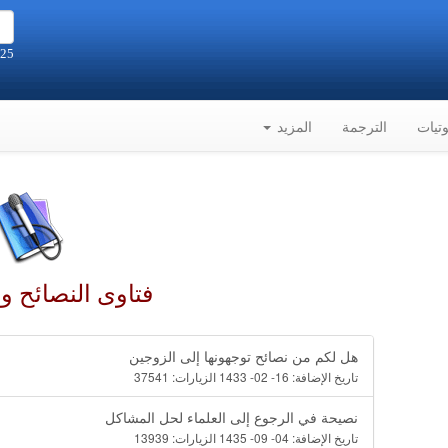
25 صفر 1448هـ الموافق 8-8-2026م
تيات
الترجمة
المزيد
فتاوى النصائح و
هل لكم من نصائح توجهونها إلى الزوجين
تاريخ الإضافة:
16- 02- 1433
الزيارات:
37541
نصيحة في الرجوع إلى العلماء لحل المشاكل
تاريخ الإضافة:
04- 09- 1435
الزيارات:
13939