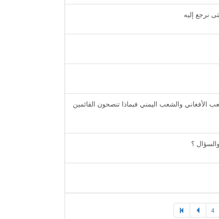
تى نرجع إليه
لشعب الأفغاني والشعب اليمني فبماذا تنصحون القائمين
والسؤال ؟
4