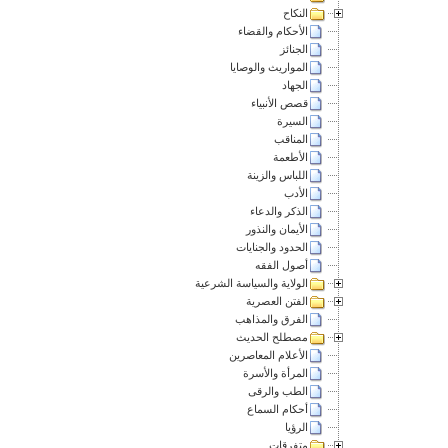
النكاح
الأحكام والقضاء
الجنائز
المواريث والوصايا
الجهاد
قصص الأنبياء
السيرة
المناقب
الأطعمة
اللباس والزينة
الأدب
الذكر والدعاء
الأيمان والنذور
الحدود والجنايات
أصول الفقه
الولاية والسياسة الشرعية
الفتن العصرية
الفرق والمذاهب
مصطلح الحديث
الأعلام المعاصرين
المرأة والأسرة
الطب والرقى
أحكام السماع
الرؤيا
متفرقات