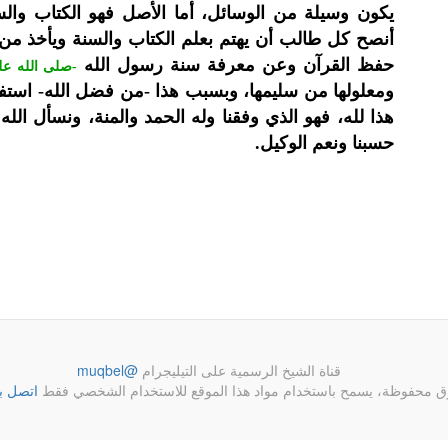
يكون وسيلة من الوسائل، أما الأصل فهو الكتاب والس
أنصح كل طالب أن يهتم بعلم الكتاب والسنة ويأخذ من ا
حفظ القرآن وعن معرفة سنة رسول الله
-صلى الله عل
ومعلولها من سليمها، وبسبب هذا -من فضل الله- استفا
هذا لله، فهو الذي وفقنا وله الحمد والمنة، ونسأل الله
حسبنا ونعم الوكيل.
قناة الشيخ الرسمية على التيليجرام
@muqbel
ق محفوظة، يسمح باستخدام مواد هذا الموقع للاستخدام الشخصي فقط
اتصل ب