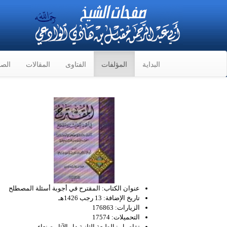
البداية
المؤلفات
الفتاوى
المقالات
الصو
عنوان الكتاب:
المقترح في أجوبة أسئلة المصطلح
تاريخ الإضافة:
13 رجب 1426هـ
الزيارات:
176863
التحميلات:
17574
تفاصيل :
الطبعة الثانية دار الآثار-صنعاء