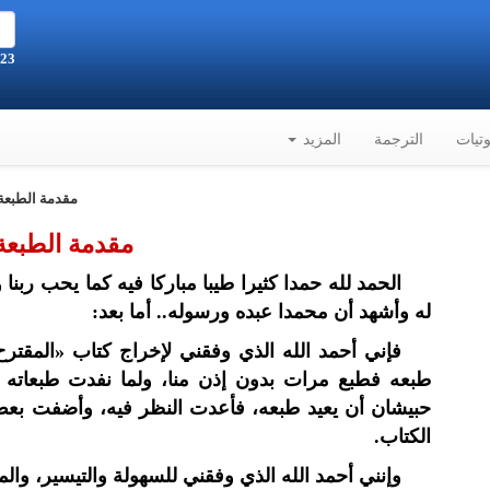
23 صفر 1448هـ الموافق 6-8-2026م
تيات
الترجمة
المزيد
مقدمة الطبعة.
مقدمة الطبعة ا
الحمد لله حمدا كثيرا طيبا مباركا فيه كما يحب ربنا 
له وأشهد أن محمدا عبده ورسوله.. أما بعد:
فإني أحمد الله الذي وفقني لإخراج كتاب «المقتر
طبعه فطبع مرات بدون إذن منا، ولما نفدت طبعاته 
حبيشان أن يعيد طبعه، فأعدت النظر فيه، وأضفت بعض أ
الكتاب.
وإنني أحمد الله الذي وفقني للسهولة والتيسير، وا