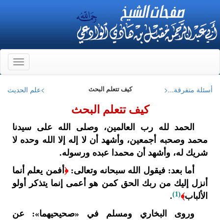
Toggle
gation
أسئلة متفرقة...<
>علم الحديث
كيف تتعلم البحث
كيف تتعلم البحث
الحمد لله رب العالمين، وصلى الله على سيدنا
محمد وصحبه أجمعين، وأشهد أن لا إله إلا الله وحده لا
شريك له، وأشهد أن محمدا عبده ورسوله.
أما بعد: فيقول الله سبحانه وتعالى:
﴿
أفمن يعلم أنما
أنزل إليك من ربك الحق كمن هو أعمى إنما يتذكر أولو
(1)
الألباب
﴾
.
وروى البخاري ومسلم في «صحيحيهما»: عن