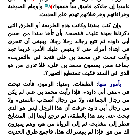
(9)
ءامنوا إن جاءكم فاسق بنبأ فتبينوا?
﴾
وأوهام الصوفية
وخرافاتهم وخزعبلاتهم تهدم علم الحديث.
وإن كنت مبتدئا وكانت هذه الطريقة أو الطرق التى
ذكرناها بعيدة عليك، فننصحك بأن تأخذ سندا من «سنن
أبي داود» ثم تتبع رجاله رجلا رجلا، وينبغي أن تتحرى
في ابتداء أمرك حتى لا يلتبس عليك الأمر، فربما تجد
وأنت تبحث عن محمد بن علي فتجد في «التقريب»
جماعة ممن يسمون محمد بن علي، فلا تدري من هو
الذي في السند فكيف تستطيع التمييز؟.
بأمور منها
: الطبقات، ومنها: الرموز، فأنت تبحث
في «سنن أبي داود»، فإذا رأيت محمد بن علي لم يكن
من رجال الجماعة، ولا من رجال أصحاب «السنن» ولا
من رجال أبي داود عرفت أن هذا الرجل ليس هو الذي
تبحث عنه. بعد هذا بالطبقة، ثم ترجع أيضا إلى المشايخ
تنظر إلى مشايخه ثم إلى الرواة من هو، وهم يميزون
لك من هو، فإذا لم يتيسر لك هذا، فاجمع طرق الحديث