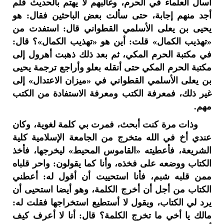
أسأل العلماء في الحرم، وغالبهم لا يهتم بالحديث فلم
أجد منهم إجابة، حتى سألت بعض الباحثين فقال: هو
يحيى بن يعلى الأسلمي القطواني قال: استفدت من
«تهذيب الكمال» قلت: أين هو «تهذيب الكمال»؟ قال:
في مكتبة الحرم المكي، ثم بعد ذلك ذهبت أهرول إلى
مكتبة الحرم المكي حتى أنقله بعلو وأراجع ترجمة يحيى
بن يعلى الأسلمي القطواني في «ميزان الاعتدال» إلى
غير ذلك، فمعرفة الكتب ومعرفة الاستفادة من الكتب
مهم.
وذات مرة كنت أبحث، فمرت بي كلمة لغوية، وكان
عندي أخ في الله متخرج من الجامعة الإسلامية كلية
الشريعة، فأعطيته «القاموس المحيط» ليخرجها، فأخذ
الكتاب ووضعه على فخذه، وأنا كما يقولون: واحر قلباه
ممن قلبه شبم، فأنا استحييت أن أقول له: أعطني
الكتاب من أجل أن أخرج الكلمة، وهو أيضا استحيى أن
يرد لي الكتاب، ويقول لا أستطيع استخراجها فقلت له:
مالك يا أخي ما تخرج الكلمة؟ قال: أنا لا أعرف كيف