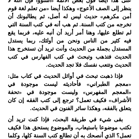
على هذا أيضا قول بعض الأئمة «استووا فإن الله لا
ينظر إلى الصف الأعوج» وهكذا أيضا «من تعلم لغة قوم
أمن مكرهم» حديث ليس له أصل، ثم يطالبونك أن
تخرجه من كتب السنة. ثم هب أنه في كتب السنة التي
لم تطلع عليها، وهنا أمر أريد أن أنبه عليه، فربما يقع
فيه كثير من الناس ونحن من أولئك، ربما يستدل
المستدل بجملة من الحديث وأنت تريد أن تستخرج هذا
الحديث فتذهب وتبحث في كتب الفهارس في كتب
الحديث وتتعب نفسك فلا تجد الحديث.
فإذا ذهبت تبحث في أوائل الحديث في كتاب مثل:
«معجم الطبراني» فأحاديثه ليست موجودة في
«المعجم المفهرس» وليست موجودة في «تحفة
الأشراف» فكيف تعمل؟ ترجع إلى كتب الفقه إن كان
يتعلق بالفقه، وهكذا سائر الفنون في الحديث.
بقى شيء في طريقة البحث، فإذا كنت تريد أن
تكتب موضوعا باستيعاب، والموضوع يستحق هذا فكيف
تعمل؟ الذي أنصحك به أن تطالع كتب السنة كلها، وكلما