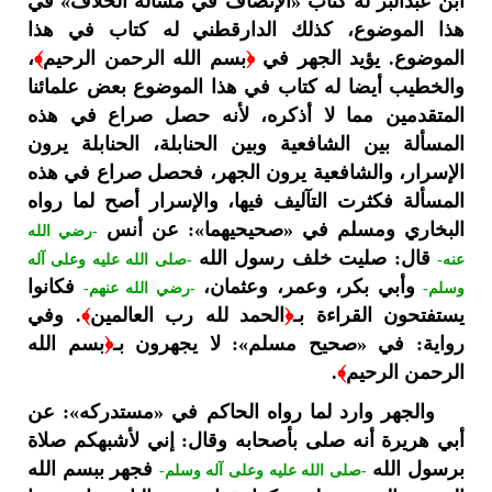
ابن عبدالبر له كتاب «الإنصاف في مسألة الخلاف» في
هذا الموضوع، كذلك الدارقطني له كتاب في هذا
الموضوع. يؤيد الجهر في
﴿
بسم الله الرحمن الرحيم
﴾
،
والخطيب أيضا له كتاب في هذا الموضوع بعض علمائنا
المتقدمين مما لا أذكره، لأنه حصل صراع في هذه
المسألة بين الشافعية وبين الحنابلة، الحنابلة يرون
الإسرار، والشافعية يرون الجهر، فحصل صراع في هذه
المسألة فكثرت التآليف فيها، والإسرار أصح لما رواه
البخاري ومسلم في «صحيحيهما»: عن أنس
-رضي الله
قال: صليت خلف رسول الله
عنه-
-صلى الله عليه وعلى آله
وأبي بكر، وعمر، وعثمان،
فكانوا
وسلم-
-رضي الله عنهم-
يستفتحون القراءة بـ
﴿
الحمد لله رب العالمين
﴾
. وفي
رواية: في «صحيح مسلم»: لا يجهرون بـ
﴿
بسم الله
الرحمن الرحيم
﴾
.
والجهر وارد لما رواه الحاكم في «مستدركه»: عن
أبي هريرة أنه صلى بأصحابه وقال: إني لأشبهكم صلاة
برسول الله
فجهر ببسم الله
-صلى الله عليه وعلى آله وسلم-