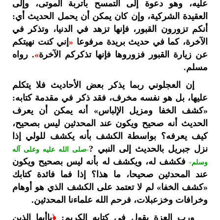
عليه، وهو دعوة إلى التمسح بأتربة الموتى، وإلى
العقيدة الشركية، وإن كان يمكن أن يحمل الحديث أي:
أنكم تزورون القبور، فإنها تزهد في الدنيا، وتذكر في
الآخرة، كما في حديث بريدة مرفوعا
«
إني كنت نهيتكم
عن زيارة القبور فزوروها فإنها تذكركم الآخرة
»
. رواه
مسلم.
إن العجلوني ربما يذكر بعض الأحاديث فلا يتكلم
عليها، بل هو نفسه مخرف، فقد ذكر في مقدمة كتابه:
«كشف الخفا ومزيل الإلباس» أنه يمكن أن يعرف
الحديث أنه صحيح ويكون عند المحدثين ليس بصحيح،
كيف يعرفه؟ بواسطة الكشف بأنه يكشف للولي إذا
نزل جبريل بالحديث إلى النبي ?
-صلى الله عليه وعلى آله
فكشف له، ويكشف له بأنه ليس بصحيح ويكون
وسلم-
عند المحدثين صحيحا، ما هذا؟ إذا فما فائدة كتابك
«كشف الخفا» لم لا تعتمد على الكشف الذي هو أوهام
وخرافات وخزعبلات، فرحم الله علماءنا المحدثين.
ورب العزة يقول في كتابه الكريم:
﴿
ياأيها الذين