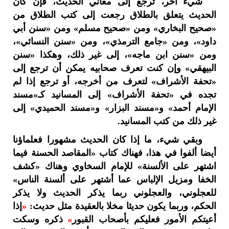
شيء آخر، ترجع إلى معاني الحديث، فإن كان
الحديث يتعلق بالطلاق رجعت إلى كتب الطلاق من
«صحيح البخاري» ومن «صحيح مسلم» ومن «سنن أبي
داود»، ومن «جامع الترمذي»، ومن «سنن النسائي»،
ومن «سنن ابن ماجه»، إلى غير ذلك، وهكذا «سنن
البيهقي» وإن كنت تعرف صحابيه يمكن أن ترجع إلى
«تحفة الأشراف» لتعرف من أخرجه، أو ترجع إذا لم
تجده في «تحفة الأشراف» إلى المسانيد كـ«مسند
الإمام أحمد» و«مسند البزار» و«مسند الحميدي» إلى
غير ذلك من كتب المسانيد.
وبقي شيء، ما إذا كان الحديث مشهورا فعلماؤنا
أيضا ألفوا في هذا، فهناك كتاب «المقاصد الحسنة فيما
اشتهر على الألسنة» للإمام السخاوي وهناك «كشف
الخفا ومزيل الإلباس عما أشتهر على ألسنة الناس»
للعجلوني، والعجلوني ربما يذكر الحديث ولا يذكر
الحكم، وربما يكون حديثا مخلا بالعقيدة مثل حديث:
«
إذا
أعيتكم الأمور فعليكم بأصحاب القبور
»
ذكره وسكت