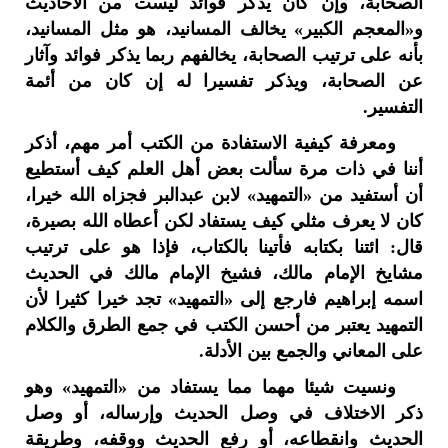
الصحابة، وإن كان يذكر فوائد ليست من الأحاديث
و«المعجم الكبير» يخالف المسانيد، هو مثل المسانيد،
بأنه على ترتيب الصحابة، يخالفهم ربما يذكر فوائد وآثار
عن الصحابة، ويذكر تفسيرا له إن كان من أئمة
التفسير.
ومعرفة كيفية الاستفادة من الكتب أمر مهم، أذكر
أننا في ذات مرة سألت بعض أهل العلم كيف أستطيع
أن أستفيد من «التمهيد» لابن عبدالبر فجزاه الله خيرا،
كان لا يعرف مثلي كيف يستفاد لكن أعطاه الله بصيرة،
قال: ائتنا بكتابه فأتينا بالكتاب، فإذا هو على ترتيب
مشايخ الإمام مالك، فشيخ الإمام مالك في الحديث
اسمه إبراهيم فارجع إلى «التمهيد» تجد خيرا كثيرا لأن
التمهيد يعتبر من أحسن الكتب في جمع الطرق والكلام
على المعاني والجمع بين الأدلة.
ونسيت شيئا مهما مما يستفاد من «التمهيد» وهو
ذكر الاختلاف في وصل الحديث وإرساله، أو وصل
الحديث وانقطاعه، أو رفع الحديث ووقفه، وطريقة