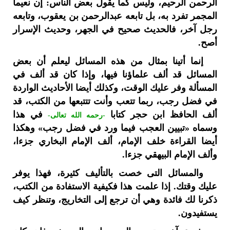
الرحمن الرحيم، وليس كما يقول بعض الناس: إن نعيما
المجمر تفرد به، بل تابعه عبدالرحمن بن يعقوب، وتابعه
رجل آخر، فالحديث صحيح في الجهر، وحديث الإسرار
أصح.
إنما أتينا بمثال من هذه المسائل ليعلم أن بعض
المسائل قد ألف علماؤنا فيها، وإذا كان قد ألف في
المسألة وفر عليك الوقت، وكذلك أيضا الأحاديث الواردة
في فضل رجب، ربما تتعب وأنت تتتبعها من الكتب، قد
ألف الحافظ ابن حجر كتابا
في هذا
-رحمه الله تعالى-
وسماه «تبيين العجب فيما ورد في فضل رجب» وهكذا
أيضا القراءة خلف الإمام، ألف الإمام البخاري جزءا،
وألف الإمام البيهقي جزءا.
والمسائل التى خصت بالتأليف كثيرة، فهذا يوفر
عليك وقتك. إذا علمت هذا فكيفية الاستفادة من الكتب،
ذكرنا لك فائدة وهي أن ترجع إلى التخاريج، وتنظر كيف
يستفيدون.