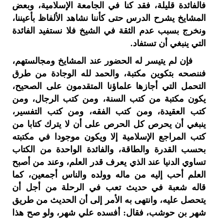
فالفائدة قليلة، فقد كنا في الجامعة الإسلامية، وبعض
المشايخ يشرح الدرس حتى كأننا نشاهد الألفاظ بأعيننا،
ونخرج بسبب عدم الثقة في الشيخ فلا نستفيد الفائدة
التي ينبغي أن تستفاد.
فإن لم يتيسر له الحضور عند المشايخ ومجالستهم،
فننصحه بتكوين مكتبة، والحمد لله الوجادة من طرق
التحمل التي أجازها علماؤنا المتقدمون على الصحيح،
يكون مكتبة من كتب السنة، ومن كتب الرجال، ومن
كتب العقيدة، ومن كتب الفقه، ومن كتب التفسير،
ينبغي أن يحرص كل الحرص على أن لا يترك كتابا من
كتب المراجع الإسلامية إلا ويكون موجودا في مكتبته
بحسب القدرة والطاقة، والفائدة الواحدة من الكتاب
تساوي الدنيا عند الذي يعرف قدر العلم، وعند من أصبح
العلم أحب إليه من ماله وولده والناس أجمعين، كما
قاله شعبة في حديث تعب في الرحلة من أجل أن
يتحصل عليه، وانتهى به الأمر إلى أن الحديث من طريق
شهر بن حوشب، فقال: أفسده علي شهر، ولو صح هذا