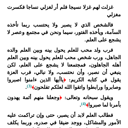
غزلت لهم غزلا نسيجا فلم أر لغزلي نساجا فكسرت
مغزلي
فالشخص الذي لا يصبر ولا يحتسب ربما تأخذه
السآمة، ويأخذه الفتور، سيما ونحن في مجتمع وعصر لا
يشجع على العلم.
فرب ولد محب للعلم يحول بينه وبين العلم والده
الجاهل، ورب شخص محب للعلم يحول بينه وبين العلم
أهله الجاهلون، فمجتمعنا لا يشجع على العلم، لكن
ينبغي أن نصبر، وأن نحتسب، ولا نبالي، فرب العزة
يقول في كتابه الكريم:
﴿
ياأيها الذين ءامنوا اصبروا
(3)
وصابروا ورابطوا واتقوا الله لعلكم تفلحون
﴾
.
ويقول سبحانه وتعالى:
﴿
وجعلنا منهم أئمة يهدون
(4)
بأمرنا لما صبروا
﴾
.
فطالب العلم لابد أن يصبر، حتى وإن تراكمت عليه
الأمور والمشاكل، ووجد ضيقا في صدره، وربما يكلف