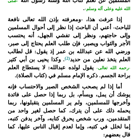
المسلمين عن تعلم كتاب الله وسنة رسول الله
-صلى
.
الله عليه وعلى آله وسلم-
إذا عرفت هذا، -ومعرفته بإذن الله تعالى نافعة
للباحث- أعني أن الباحث إذا نظر إلى أحوال المسلمين
وإلى حاجتهم، ونظر إلى تفشي الجهل، أنه يحتسب
الأجر والثواب ويصبر، فإن طلب العلم يحتاج إلى صبر،
ورضي الله عن عبدالله بن عمر إذ يقول: قل لطالب
(2)
العلم يتخذ نعلين من حديد
. وكذا يحيى بن أبي كثير
يقول لولده عبدالله: لا يستطاع العلم
-رحمه الله تعالى-
براحة الجسم. ذكره الإمام مسلم في (كتاب الصلاة).
أما إذا لم يصحب الشخص الصبر والاحتساب فإنه
يوشك أن يمل، ويسأم، بل ربما إذا حصل على فائدة
وأخرجها للمسلمين، ولم ير المسلمين يتقبلونها، ربما
يحمله ذلك على أن يترك، كما حصل لغير واحد من
المتقدمين، ورب شخص يحرق كتابه، وآخر يدفن كتبه،
إما لخلل في كتبه، وإما لعدم إقبال الناس عليها، كما
قال بعضهم: