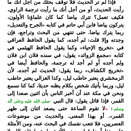
فإذا لم تر الحديث فلا توقف بحثك من أجل أنك ما
رأيت الحديث، أو من أجل أنك ما رأيت ترجمة الراوي،
فكيف تعمل؟ تترك بياضا كما كان علماؤنا الأولون،
يتركون بياضا فابن أبي حاتم في كتابه «الجرح والتعديل»
ربما يترك بياضا. حتى تنتهي من البحث وتراجع، فإن
وجدته وإلا قلت: لم أجده، كما يقول الحافظ العراقي
في «تخريج الإحياء» وكما يقول الحافظ الهيثمي في
كتابه «مجمع الزوائد» يقول: في سنده فلان ابن فلان
ولم أجده أو لم أجد له ترجمة، والحافظ أيضا في
«تخريج الكشاف» ربما يقول: الحديث لم أجده، لأن
الزمخشري يعتبر حاطب ليل، وكذا الغزالي يعتبر حاطب
ليل، وربما يأتيك شخص بكلام يظنه حديثا، كما كنا نسمع
ونحن في مكة عند أن أخبر الناس بأن اثنين صعدا إلى
القمر، فإذا قائل يقول: قال النبي
-صلى الله عليه وعلى آله
:
«
لا تقوم الساعة حتى يصعد اثنان إلى ظهر
وسلم-
القمر». أو بهذا المعنى. والحديث من موضوعات
العصريين، فلا تتعب نفسك في البحث عنه، ومن الأمثلة