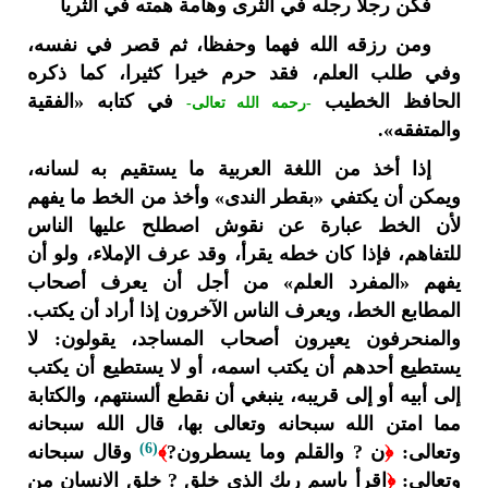
فكن رجلا رجله في الثرى وهامة همته في الثريا
ومن رزقه الله فهما وحفظا، ثم قصر في نفسه،
وفي طلب العلم، فقد حرم خيرا كثيرا، كما ذكره
الحافظ الخطيب
في كتابه «الفقية
-رحمه الله تعالى-
والمتفقه».
إذا أخذ من اللغة العربية ما يستقيم به لسانه،
ويمكن أن يكتفي «بقطر الندى» وأخذ من الخط ما يفهم
لأن الخط عبارة عن نقوش اصطلح عليها الناس
للتفاهم، فإذا كان خطه يقرأ، وقد عرف الإملاء، ولو أن
يفهم «المفرد العلم» من أجل أن يعرف أصحاب
المطابع الخط، ويعرف الناس الآخرون إذا أراد أن يكتب.
والمنحرفون يعيرون أصحاب المساجد، يقولون: لا
يستطيع أحدهم أن يكتب اسمه، أو لا يستطيع أن يكتب
إلى أبيه أو إلى قريبه، ينبغي أن نقطع ألسنتهم، والكتابة
مما امتن الله سبحانه وتعالى بها، قال الله سبحانه
(6)
وتعالى:
﴿
ن ? والقلم وما يسطرون?
﴾
وقال سبحانه
وتعالى:
﴿
اقرأ باسم ربك الذي خلق ? خلق الانسان من