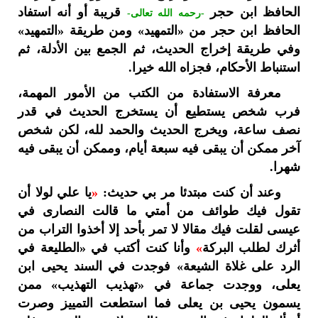
الحافظ ابن حجر
قريبة أو أنه استفاد
-رحمه الله تعالى-
الحافظ ابن حجر من «التمهيد» ومن طريقة «التمهيد»
وفي طريقة إخراج الحديث، ثم الجمع بين الأدلة، ثم
استنباط الأحكام، فجزاه الله خيرا.
معرفة الاستفادة من الكتب من الأمور المهمة،
فرب شخص يستطيع أن يستخرج الحديث في قدر
نصف ساعة، ويخرج الحديث والحمد لله، لكن شخص
آخر ممكن أن يبقى فيه سبعة أيام، وممكن أن يبقى فيه
شهرا.
وعند أن كنت مبتدئا مر بي حديث:
«
يا علي لولا أن
تقول فيك طوائف من أمتي ما قالت النصارى في
عيسى لقلت فيك مقالا لا تمر بأحد إلا أخذوا التراب من
أثرك لطلب البركة
»
وأنا كنت أكتب في «الطليعة في
الرد على غلاة الشيعة» فوجدت في السند يحيى ابن
يعلى، ووجدت جماعة في «تهذيب التهذيب» ممن
يسمون يحيى بن يعلى فما استطعت التمييز وصرت