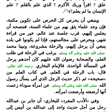
علق ? اقرأ وربك الأكرم ? الذي علم بالقلم ? علم
(7)
الإنسان ما لم يعلم?
﴾
.
وينبغي أن يحرص كل الحرص على تكوين مكتبة،
فإن وجد علماء يثق بهم من علماء السنة، فننصحه أن
يجلس إليهم، فرب جلسة عند عالم، خير من قراءة
شهر، ويحرص على مجالستهم، فإذا لم يكونوا في بلده
ينبغي أن يرحل إليهم، والرحلة مشروعة، ونبينا محمد
يرغب في الرحلة في طلب
-صلى الله عليه وعلى آله وسلم-
العلم، والصحابة رضوان الله عليهم كان أحدهم يرحل
في المسألة الواحدة، فالإمام البخاري
-رحمه الله تعالى-
قال: باب الرحلة في العلم، في كتاب العلم من
«صحيحه» ثم ذكر حديث الرجل الذي أتى يسأل رسول
الله
عن امرأة سوداء زعمت
-صلى الله عليه وعلى آله وسلم-
أنها أرضعته وأرضعت امرأته.
وفي «الأدب المفرد» للبخاري: أن جابر بن عبدالله
رحل من أجل حديث واحد إلى عبدالله بن أنيس إلى