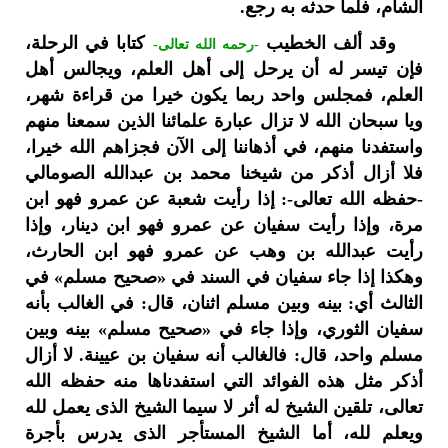
الشام، فلما حدثه به رجع.
وقد ألف الخطيب
كتابا في الرحلة،
-رحمه الله تعالى-
فإن تيسر له أن يرحل إلى أهل العلم، ويجالس أهل
العلم، فمجلس واحد ربما يكون خيرا من قراءة شهر،
ويا سبحان الله لا تزال عبارة علمائنا الذين سمعنا منهم
واستفدنا منهم، في أذهاننا إلى الآن فجزاهم الله خيرا،
فلا أزال أذكر من شيخنا محمد بن عبدالله الصومالي
-حفظه الله تعالى-: إذا رأيت شعبة عن عمرو فهو ابن
مرة، وإذا رأيت سفيان عن عمرو فهو ابن دينار، وإذا
رأيت عبدالله بن وهب عن عمرو فهو ابن الحارث،
وهكذا إذا جاء سفيان في السند في «صحيح مسلم» في
الثالث أي: بينه وبين مسلم اثنان، قال: في الغالب بأنه
سفيان الثوري، وإذا جاء في «صحيح مسلم» بينه وبين
مسلم واحد، قال: فالغالب أنه سفيان بن عيينة. لا أزال
أذكر مثل هذه الفوائد التي استفدناها منه حفظه الله
تعالى، تلقين الشيخ له أثر لا سيما الشيخ الذى يعمل لله
ويعلم لله، أما الشيخ المستأجر الذى يدرس بأجرة