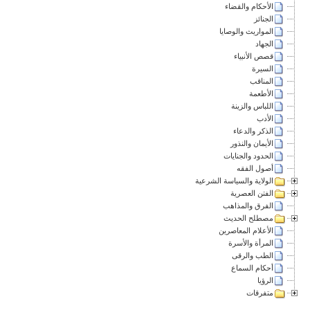
الأحكام والقضاء
الجنائز
المواريث والوصايا
الجهاد
قصص الأنبياء
السيرة
المناقب
الأطعمة
اللباس والزينة
الأدب
الذكر والدعاء
الأيمان والنذور
الحدود والجنايات
أصول الفقه
الولاية والسياسة الشرعية
الفتن العصرية
الفرق والمذاهب
مصطلح الحديث
الأعلام المعاصرين
المرأة والأسرة
الطب والرقى
أحكام السماع
الرؤيا
متفرقات