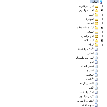
الفتاوى
القرآن وعلومه
العقيدة والتوحيد
العلم
الطهارة
الصلاة
الزكاة والصدقات
الصيام
الحج والعمرة
المعاملات
النكاح
الأحكام والقضاء
الجنائز
المواريث والوصايا
الجهاد
قصص الأنبياء
السيرة
المناقب
الأطعمة
اللباس والزينة
الأدب
الذكر والدعاء
الأيمان والنذور
الحدود والجنايات
أصول الفقه