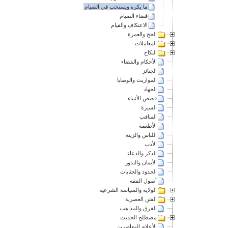
ما يكره ويستحب في الصيام
قضاء الصيام
الاعتكاف والقيام
الحج والعمرة
المعاملات
النكاح
الأحكام والقضاء
الجنائز
المواريث والوصايا
الجهاد
قصص الأنبياء
السيرة
المناقب
الأطعمة
اللباس والزينة
الأدب
الذكر والدعاء
الأيمان والنذور
الحدود والجنايات
أصول الفقه
الولاية والسياسة الشرعية
الفتن العصرية
الفرق والمذاهب
مصطلح الحديث
الأعلام المعاصرين