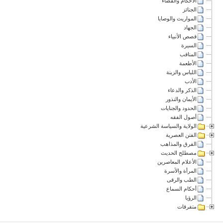
الأحكام والقضاء
الجنائز
المواريث والوصايا
الجهاد
قصص الأنبياء
السيرة
المناقب
الأطعمة
اللباس والزينة
الأدب
الذكر والدعاء
الأيمان والنذور
الحدود والجنايات
أصول الفقه
الولاية والسياسة الشرعية
الفتن العصرية
الفرق والمذاهب
مصطلح الحديث
الأعلام المعاصرين
المرأة والأسرة
الطب والرقى
أحكام السماع
الرؤيا
متفرقات