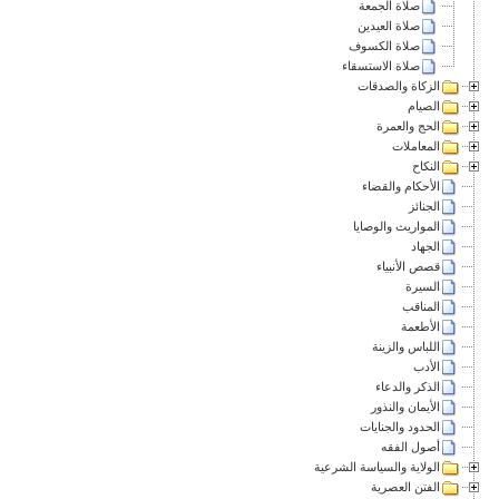
صلاة الجمعة
صلاة العيدين
صلاة الكسوف
صلاة الاستسقاء
الزكاة والصدقات
الصيام
الحج والعمرة
المعاملات
النكاح
الأحكام والقضاء
الجنائز
المواريث والوصايا
الجهاد
قصص الأنبياء
السيرة
المناقب
الأطعمة
اللباس والزينة
الأدب
الذكر والدعاء
الأيمان والنذور
الحدود والجنايات
أصول الفقه
الولاية والسياسة الشرعية
الفتن العصرية