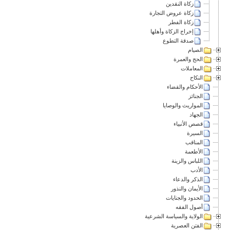
زكاة النقدين
زكاة عروض التجارة
زكاة الفطر
إخراج الزكاة وأهلها
صدقة التطوع
الصيام
الحج والعمرة
المعاملات
النكاح
الأحكام والقضاء
الجنائز
المواريث والوصايا
الجهاد
قصص الأنبياء
السيرة
المناقب
الأطعمة
اللباس والزينة
الأدب
الذكر والدعاء
الأيمان والنذور
الحدود والجنايات
أصول الفقه
الولاية والسياسة الشرعية
الفتن العصرية