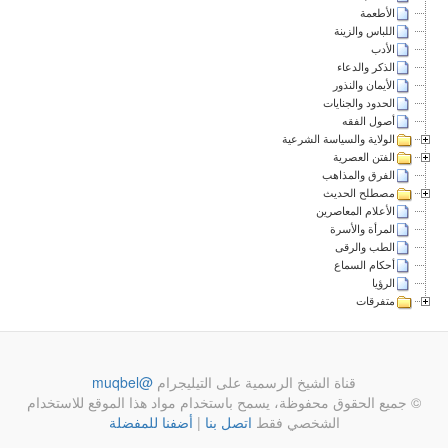
الأطعمة
اللباس والزينة
الأدب
الذكر والدعاء
الأيمان والنذور
الحدود والجنايات
أصول الفقه
الولاية والسياسة الشرعية
الفتن العصرية
الفرق والمذاهب
مصطلح الحديث
الأعلام المعاصرين
المرأة والأسرة
الطب والرقى
أحكام السماع
الرؤيا
متفرقات
قناة الشيخ الرسمية على التيليجرام
@muqbel
© جميع الحقوق محفوظة، يسمح باستخدام مواد هذا الموقع للاستخدام
الشخصي فقط
اتصل بنا
|
أضفنا للمفضلة