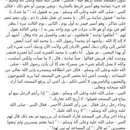
قد جيء بثمامة وهو أسير فربط بالسارية ، وبقي يومين أو نحو ذلك ، فكان
النبي - صلى الله عليه وعلى آله وسلم - يمر به فيقول له : " ما عندك يا
ثمامة " فيقول ثمامة بن أثال : يا محمد إن تقتل تقتل ذا دم ، وإن تنعم تنعم
على شاكر ، وهو أسير فيمر به أول يوم ، الثاني ، يوم الثالث مرة ( ينظر
أهو في يوم أو هو ثلاث مرات في يوم واحد يمر به ) ، وفي الثالثة يقول
لهم : " أطلقوا ثمامة " فاطلقوه ، ثم ذهب واغتسل ثم جاء وقال : أشهد أن
لا إله إلا الله ، وأشهد أم محمداً رسول الله ، يا محمد لقد كنت أبغض
الناس إلي وكان دينك أبغض الأديان إلي ولأنت الآن ودينك أحب شيء إلى
أو بهذا المعنى ، ثم يقول : أنا ذاهب يا محمد للعمرة كنت آتيا لعمرة فذهب
ووجده كفار قريش فقالوا : صبأ ثمامة ، قال : لا ما صبأت ولكني أسلمت ،
والله لا يصل إليكم شيء من سمراء نجد إلا أن يأذن رسول الله - صلى
الله عليه وعلى آله وسلم - فكل خير انطلاقه ومصدره بإذن الله تعالى من
المساجد ، ولست أعني أننا نحصر الدين في المسجد كما يريد الشيوعيون
والبعثيون والناصريون لا أعني ذلكم ، بل أعني أن يرفع المسجد كما أراد
الله سبحانه وتعالى .
النبي - صلى الله عليه وعلى آله وسلم - يقول : " إذا رأيتم الرجل يبيع أو
يبتاع في المسجد فقولوا : لا أربح الله تجارتك " .
وجاء رجل رجل فقال : من رأى الجمل الأحمر ، فقال النبي - صلى الله
عليه وعلى آله وسلم - : " لا رده الله عليك " .
وجاء آخر وبال في المسجد فأراد الصحابة أن يزرموه ثم بعد ذلك قال لهم
النبي - صلى الله عليه وعلى آله وسلم - : " إنما بعثتم ميسرين ولم تبعثوا
معسرين " ثم قال : " إن المساجد لم تبن لهذا " .