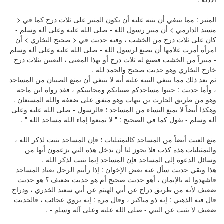
المنبر : مما ينبغي أن ينبه عليه أن يكون المنبر على ثلاث درج كما في <
مسند الدارمي > أن منبر رسول الله - صلى الله عليه وعلى آله وسلم -
كان على ثلاث درج من الخشب ، وفيه حديث في < صحيح البخاري > أن
امرأة أمرت غلامها أن يصنع لرسول الله - صلى الله عليه وعلى آله وسلم
- منبراً من الخشب فصنع له ثلاث درج أو بهذا المعنى ، التعيين بثلاث درج
خارج البخاري وهو حديث صحيح والحمد لله .
ثم بعد ذلك مما ينبغي التبيه عليه أنه لا ينبغي أن يمنع الصبيان من المساجد
، وأما حديث : جنبوا مساجدكم صبيانكم ومجانينكم ، فقد رواه ابن ماجة
وهو من طريق الحارث بن نبهات وهو متفق على ضعفه والله المستعان .
وهكذا أيضاً لا يمنع النساء من المساجد ؛ فالرسول - صلى الله عليه وعلى
آله وسلم - يقول كما في الصحيح : " لا تمنعوا إماء الله مساجد الله " .
منع العبث أيضاً من المساجد كالتمثيليات ؛ فإن المساجد بنيت لذكر الله ،
والتمثيليات هذه كذب فلا يجوز لنا أن ندخل هذه التي يزعمون أنها من
وسائل الدعوة إلى المساجد فإن المساجد إنما بنيت لذكر الله .
هذا وبقي حديث سأل عنه بعض الإخوان : إذا رأيتم الرجل يعتاد المساجد
فاشهدوا له بالإيمان ، أهو حديث صحيح أم هو حديث ضعيف ؟ هو حديث
ضعيف لأنه من طريق دراج عن أبي الهيثم عن أبي سعيد الخدري ، ودراج
قال فيه الذهبي : إنه ذو مناكير ، وقال مرة : إنه يروي عجائب ، فالحديث
ضعيف لا يثبت عن النبي - صلى الله عليه وعلى آله وسلم - .