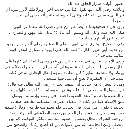
الصور ، أولئك شرار الخلق عند الله " .
وعائشة رضي الله عنها تقول كما في حديث آخر : ولولا ذلك لأبرز قبره أي
قبر النبي - صلى الله عليه وعلى آله وسلم - غير أنه خشي أن يتخذ
مسجداً .
ورويا في < صحيحيهما > أيضاً عن ابن عمر رضي الله عنهما عن النبي -
صلى الله عليه وعلى آله وسلم - أنه قال : " قاتل الله اليهود والنصارى ،
اتخذوا قبور أنبيائهم مساجد " .
وفي < صحيح البخاري > أن النبي - صلى الله عليه وعلى آله وسلم - وهو
من حديث أبي هريرة قال : " لعنة الله على اليهود والنصارى اتخذوا قبور
أنبيائهم مساجد " .
وروى الإمام البخاري في صحيحه عن ابن عمر رضي الله تعالى عنهما قال
: قال رسول الله - صلى الله عليه وعلى آله وسلم - : " اجعلوا صلاتكم في
بيوتكم ولا تتخذوها مقابر " قال العلماء : وجه إدخال البخاري له في كتاب
المساجد : أن المقبرة لا يصح أن يبنى فيها مسجد .
وفي < السنن > من حديث أبي سعيد الخدري رضي الله تعالى عنه قال :
قال رسول الله - صلى الله عليه وعلى آله وسلم - : " الأرض كلها مسجد
إلا المقبرة والحمام " ، هذا الحديث اختلف في وصله وإرساله ، ويقول
شيخ الإسلام كما في كتابه < اقتضاء الصراط المستقيم مخالفة أصحاب
الجحيم > يقول : من طعن في الحديث فلم يستوعب طرقه ، وقال : سنده
جيد ، ومن أجل هذا فمن أهل العلم من يحرم الصلاة في المقبرة خشية
من فتنة الشرك ، وقال بعضهم : خشية النجاسة ، ولكن النجاسة كم بين
المصلي وبين النجاسة ، ثم من الأموات من قد أصبح رفاتاً ، والصحيح من