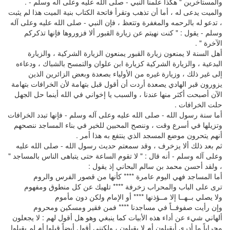
والمستأخرين " هكذا علمنا النبي - صلى الله عليه وعلى آله وسلم - .
والميت يدعى له ، أما أن تذهب وتقرأ فاتحة الكتاب بنية الميت هذا لم يثبت
، تدعو له بالرحمه والمغفرة وتتعظ ، فإن النبي - صلى الله عليه وعلى آله
وسلم - يقول : " كنت نهيتم عن زيارة القبور ألا فزوروها فإنها تذكركم
الآخرة " .
أهل السنة لا يمنعون زيارة القبور يمنعون الزيارة الشركية ، والزيارة
البدعية ، والزيارة الشركية كزيارة ابن علوان والتمسح بالشباك ، ودعاءه
إلى غير ذلك ، وزيارة غيره من الأولياء بصعدة وبعض الزائرين الذين
يزورون قبر الهادي يصعدة أردت أن أقول قبل بتهامة لأن الخرافات بتهامة
الآن أصبحت أكثر منها عندنا ، والسبب يا إخواني في الله أينما حل الجهل
حلت الخرافات .
أما سنة رسول الله - صلى الله عليه وعلى آله وسلم - فإنها تبدد الخرافات
وتزيلها في أسرع وقت ، وننصح المحبين للخير في بناء المساجد ننصحهم
أنهم يتحرون موضع المسجد الذي ينتفع به هذا أمر .
ثم بعد ذلك ألا يزخرف ، وقد سمعتم حديث رسول الله - صلى الله عليه
وعلى آله وسلم - أنه قال : " لا تقوم الساعة حتى يتباهى الناس بالمساجد "
، ولقد أحسن محمد بن سالم البحاني إذ يقول :
أما المساجد فهي اليوم عامرة **** كأنها من قصور الفرس والروم
ترى على الباب والمحراب زخرفة **** تلهيك عن كل منطوق ومفهوم
ولا يصلي بــهــا إلا مــؤذنها **** أو الإمام ولكن دون مأموم
وإن رأيت صفوفــاً في مساجدنا **** فمن فقير ومسكين ومحروم
ألهاني شيء عن أداء هذه الأبيات كما ينبغي وهو هل أقول لهم : لا يجعلون
محراباً ما أدري أيقبلون أم لا يقبلون ، ولكنني أقول أيضاً قبلوا أم لم يقبلوا