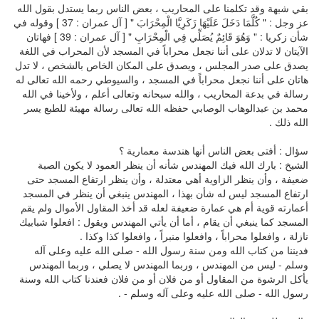
بقي شبهة وقد تكلمنا على المحاريب ، بعض الناس ربما يستدل بقول الله
عز وجل : " كُلَّمَا دَخَلَ عَلَيْهَا زَكَرِيَّا الْمِحْرَابَ " [ آل عمران : 37 ] وقوله في
شأن زكريا : " وَهُوَ قَائِمٌ يُصَلِّي فِي الْمِحْرَابِ " [ آل عمران : 39 ] فهاتان
الآيتان لا تدلان على أننا نجعل محراباً في المسجد لأن المحراب في اللغة
يصدق على صدر المجلس ، ويصدق على المكان الخاص بالشخص ، لا تدل
هاتان على أننا نجعل محراباً في المسجد ، والسيوطي رحمه الله تعالى له
رسالة في بدعة المحاريب ، والله سبحانه وتعالى أعلم ، ولأخينا في الله
محمد بن عبدالوهاب الوصابي حفظه الله تعالى رسالة مهيئة للطبع يسر
الله ذلك .
سؤال : أفتى بعض الناس أنها هندسة معمارية ؟
الشيخ : بارك الله فيك المهندس شأنه أن ينظر العمود لا يكون الصبة
ضعيفة ، وأن ينظر الزاوية أهي معتدلة ، وأن ينظر ارتفاع المسجد حتى
ارتفاع المسجد ليس له شأن بهذا ، المهندس ينبغي أن ينظر في المسجد
أعمارته قوية أم هي عمارة ضعيفة لعله قد أخذ المقاول الأموال ولم يقم
المسجد كما ينبغي أن يقام ، أما أن يأتي المهندس ويقول : افعلوا شبابيك
نازلة ، وافعلوا محراباً ، وافعلوا منبراً ، وافعلوا كذا وكذا .
فديننا من كتاب الله ومن سنة رسول الله - صلى الله عليه وعلى آله
وسلم - ليس من المهندس ، وربما المهندس لا يصلي ، وربما المهندس
يأكل الرشوة من المقاول أو من فلان أو من فلان فعندنا كتاب الله وسنة
رسول الله - صلى الله عليه وعلى آله وسلم - .