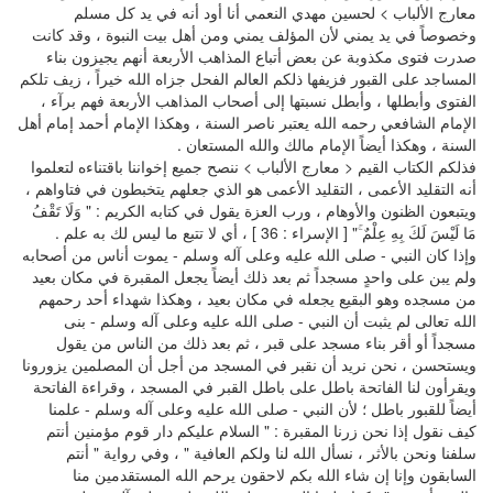
معارج الألباب > لحسين مهدي النعمي أنا أود أنه في يد كل مسلم
وخصوصاً في يد يمني لأن المؤلف يمني ومن أهل بيت النبوة ، وقد كانت
صدرت فتوى مكذوبة عن بعض أتباع المذاهب الأربعة أنهم يجيزون بناء
المساجد على القبور فزيفها ذلكم العالم الفحل جزاه الله خيراً ، زيف تلكم
الفتوى وأبطلها ، وأبطل نسبتها إلى أصحاب المذاهب الأربعة فهم برآء ،
الإمام الشافعي رحمه الله يعتبر ناصر السنة ، وهكذا الإمام أحمد إمام أهل
السنة ، وهكذا أيضاً الإمام مالك والله المستعان .
فذلكم الكتاب القيم < معارج الألباب > ننصح جميع إخواننا باقتناءه لتعلموا
أنه التقليد الأعمى ، التقليد الأعمى هو الذي جعلهم يتخبطون في فتاواهم ،
ويتبعون الظنون والأوهام ، ورب العزة يقول في كتابه الكريم : " وَلَا تَقْفُ
مَا لَيْسَ لَكَ بِهِ عِلْمٌ ۚ" [ الإسراء : 36 ] ، أي لا تتبع ما ليس لك به علم .
وإذا كان النبي - صلى الله عليه وعلى آله وسلم - يموت أناس من أصحابه
ولم يبن على واحدٍ مسجداً ثم بعد ذلك أيضاً يجعل المقبرة في مكان بعيد
من مسجده وهو البقيع يجعله في مكان بعيد ، وهكذا شهداء أحد رحمهم
الله تعالى لم يثبت أن النبي - صلى الله عليه وعلى آله وسلم - بنى
مسجداً أو أقر بناء مسجد على قبر ، ثم بعد ذلك من الناس من يقول
ويستحسن ، نحن نريد أن نقبر في المسجد من أجل أن المصلمين يزورونا
ويقرأون لنا الفاتحة باطل على باطل القبر في المسجد ، وقراءة الفاتحة
أيضاً للقبور باطل ؛ لأن النبي - صلى الله عليه وعلى آله وسلم - علمنا
كيف نقول إذا نحن زرنا المقبرة : " السلام عليكم دار قوم مؤمنين أنتم
سلفنا ونحن بالأثر ، نسأل الله لنا ولكم العافية " ، وفي رواية " أنتم
السابقون وإنا إن شاء الله بكم لاحقون يرحم الله المستقدمين منا