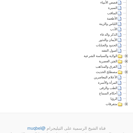
قصص الأنبياء
السيرة
المناقب
الأطعمة
اللباس والزينة
الأدب
الذكر والدعاء
الأيمان والنذور
الحدود والجنايات
أصول الفقه
الولاية والسياسة الشرعية
الفتن العصرية
الفرق والمذاهب
مصطلح الحديث
الأعلام المعاصرين
المرأة والأسرة
الطب والرقى
أحكام السماع
الرؤيا
متفرقات
قناة الشيخ الرسمية على التيليجرام
@muqbel