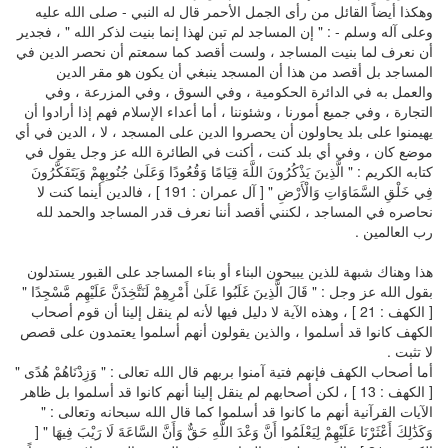
وهكذا أيضاً القائل من رأى الجمل الأحمر قال له النبي - صلى الله عليه
وعلى آله وسلم - : " إن المساجد لم تبن لهذا إنما بنيت لذكر الله " ، فجدير
أن نعرف لما بنيت المساجد ، ولست أقصد كما سمعتم أن نحصر الدين في
المساجد بل أقصد من هذا أن المسجد ينبغي أن يكون هو مقر الدين
والعمل به في الدائرة الحكومية ، وفي السوق ، وفي المزرعة ، وفي
التجارة ، وفي جميع أمورنا ، وشئوننا ، أما أعداء الإسلام فهم إذا أرادوا أن
يهيمنوا على بلد يحاولون أن يحصروا الدين على المسجد ، لا ، الدين في أي
موضع كان ، وفي أي بلد كنت ، أكنت في الطائرة الله عز وجل يقول في
كتابه الكريم : " الَّذِينَ يَذْكُرُونَ اللَّهَ قِيَامًا وَقُعُودًا وَعَلَىٰ جُنُوبِهِمْ وَيَتَفَكَّرُونَ
فِي خَلْقِ السَّمَاوَاتِ وَالْأَرْضِ " [ آل عمران : 191 ] ، فالدين أينما كنت لا
نحاصره في المساجد ، لكنني أقصد أننا نعرف قدر المساجد والحمد لله
رب العالمين .
هذا وهناك شبهة للذين يبيحون البناء أو بناء المساجد على القبور يستدلون
بقول الله عز وجل : " قَالَ الَّذِينَ غَلَبُوا عَلَىٰ أَمْرِهِمْ لَنَتَّخِذَنَّ عَلَيْهِم مَّسْجِدًا "
[ الكهف : 21 ] ، وهذه الآية لا دليل فيها لأنه لم ينقل إلينا أن قوم أصحاب
الكهف كانوا قد أسلموا ، والذين يقولون أنهم أسلموا يعتمدون على قصص
لا تثبت .
أما أصحاب الكهف فإنهم فتية آمنوا بربهم قال الله تعالى : " وَزِدْنَاهُمْ هُدًى "
[ الكهف : 13 ] ، لكن أصحابهم لم ينقل إلينا أنهم كانوا قد أسلموا بل ظاهر
الآيات القرآنية أنهم ما كانوا قد أسلموا كما قال الله سبحانه وتعالى : "
وَكَذَٰلِكَ أَعْثَرْنَا عَلَيْهِمْ لِيَعْلَمُوا أَنَّ وَعْدَ اللَّهِ حَقٌّ وَأَنَّ السَّاعَةَ لَا رَيْبَ فِيهَا " [