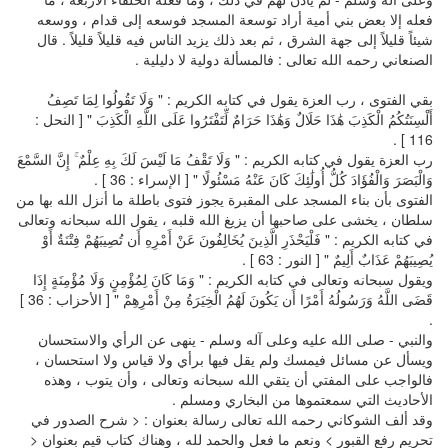
فعله إلا بعض بني أمية أراد توسعة المسجد فوسعه إلى قدام ، ووسعه
شيئاً قليلاً إلى جهة الشرق ، ثم بعد ذلك يزيد الناس فيه قليلاً قليلاً . قال
الصنعاني رحمه الله تعالى : فالمسألة دولية لا دليلية .
بقي الفتوى ، رب العزة يقول في كتابه الكريم : " وَلَا تَقُولُوا لِمَا تَصِفُ
أَلْسِنَتُكُمُ الْكَذِبَ هَٰذَا حَلَالٌ وَهَٰذَا حَرَامٌ لِّتَفْتَرُوا عَلَى اللَّهِ الْكَذِبَ " [ النحل :
116 ] .
رب العزة يقول في كتابه الكريم : " وَلَا تَقْفُ مَا لَيْسَ لَكَ بِهِ عِلْمٌ ۚ إِنَّ السَّمْعَ
وَالْبَصَرَ وَالْفُؤَادَ كُلُّ أُولَٰئِكَ كَانَ عَنْهُ مَسْئُولًا " [ الإسراء : 36 ] .
الفتوى بأن بناء المسجد على المقبرة يجوز فتوى باطلة ما أنزل الله بها من
سلطان ، يخشى على صاحبها أن يزيغ الله قلبه ، يقول الله سبحانه وتعالى
في كتابه الكريم : " فَلْيَحْذَرِ الَّذِينَ يُخَالِفُونَ عَنْ أَمْرِهِ أَن تُصِيبَهُمْ فِتْنَةٌ أَوْ
يُصِيبَهُمْ عَذَابٌ أَلِيمٌ " [ النور : 63 ] .
ويقول سبحانه وتعالى في كتابه الكريم : " وَمَا كَانَ لِمُؤْمِنٍ وَلَا مُؤْمِنَةٍ إِذَا
قَضَى اللَّهُ وَرَسُولُهُ أَمْرًا أَن يَكُونَ لَهُمُ الْخِيَرَةُ مِنْ أَمْرِهِمْ " [ الأحزاب : 36 ]
.
والنبي - صلى الله عليه وعلى آله وسلم - ينهى عن الرأي والاستحسان
ويسأل عن مسائل فيمسك ولم يقل فيها برأي ولا قياس ولا استحسان ،
فالواجب على المفتي أن يتقي الله سبحانه وتعالى ، وأن يتوب ، وهذه
الأحاديث التي سمعتموها من البخاري ومسلم .
وقد ألف الشوكاني رحمه الله تعالى رسالة بعنوان : < شرح الصدور في
تحريم رفع القبور > ونعم ما فعل والحمد لله ، وهناك كتاب قيم بعنوان <