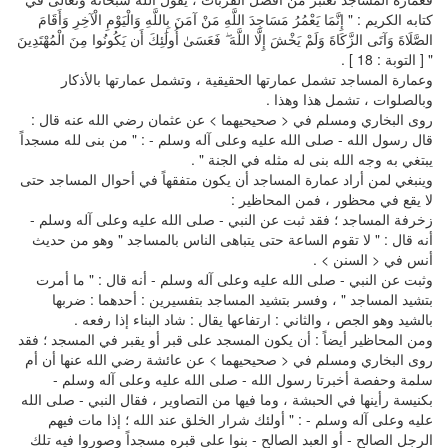
كتابه الكريم : " إِنَّمَا يَعْمُرُ مَسَاجِدَ اللَّهِ مَنْ آمَنَ بِاللَّهِ وَالْيَوْمِ الْآخِرِ وَأَقَامَ
الصَّلَاةَ وَآتَى الزَّكَاةَ وَلَمْ يَخْشَ إِلَّا اللَّهَ ۖ فَعَسَىٰ أُولَٰئِكَ أَن يَكُونُوا مِنَ الْمُهْتَدِينَ
" [ التوبة : 18 ] .
وعمارة المساجد تشمل عمارتها الحقيقية ، وتشمل عمارتها بالأذكار
وبالصلوات ، تشمل هذا وهذا .
روى البخاري ومسلم في < صحيحيهما > عن عثمان رضي الله عنه قال :
قال رسول الله - صلى الله عليه وعلى آله وسلم - : " من بنى لله مسجداً
يبتغي به وجه الله بنى له مثله في الجنة " .
وينبغي لمن أراد عمارة المساجد أن يكون متفقهاً في أحوال المساجد حتى
لا يقع في محظور ، فمن المحاظير :
زخرفة المساجد ؛ فقد ثبت عن النبي - صلى الله عليه وعلى آله وسلم -
أنه قال : " لا تقوم الساعة حتى يتباهى الناس بالمساجد " وهو من حديث
أنس في < السنن > .
وثبت عن النبي - صلى الله عليه وعلى آله وسلم - أنه قال : " ما أمرت
بتشيد المساجد " ، وفسر بتشيد المساجد بتفسيرين : أحدهما : ضربها
بالشيد وهو الجص ، والثاني : ارتفاعها يقال : شاد البناء إذا رفعه .
ومن المحاظير أيضاً : أن يكون المسجد على قبر أو يقبر في المسجد ؛ فقد
روى البخاري ومسلم في < صحيحيهما > عن عائشة رضي الله عنها أن أم
سلمة وحفصة أخبرتا رسول الله - صلى الله عليه وعلى آله وسلم -
بكنيسة رأينها في الحبشة ، وما فيها من التصاوير ، فقال النبي - صلى الله
عليه وعلى آله وسلم - : " أولئك شرار الخلق عند الله ؛ إذا مات فيهم
الرجل الصالح - أو العبد الصالح - بنوا على قبره مسجداً وصوروا فيه تلك