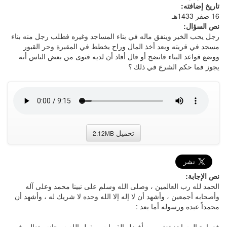
تاريخ إضافته:
16 صفر 1433هـ
نص السؤال:
رجل يحب الخير وينفق ماله في بناء المساجد وغيره فطلب رجل منه بناء
مسجد في قريته وبعد أخذ المال وراح يخطط في المقبرة وحر القبور
ووضع قواعد البناء فاتضح أو قال أفاد أن لديه فتوى من بعض الناس أنه
يجوز فما حكم الشرع في ذلك ؟
تحميل
2.12MB
نص الإجابة:
الحمد لله رب العالمين ، وصلى الله وسلم على نبينا محمد وعلى آله
وأصحابه أجمعين ، وأشهد أن لا إله إلا الله وحده لا شريك له ، وأشهد أن
محمداً عبده ورسوله أما بعد :
فعمارة المساجد تعتبر من أفضل القربات ، يقول الله سبحانه وتعالى في