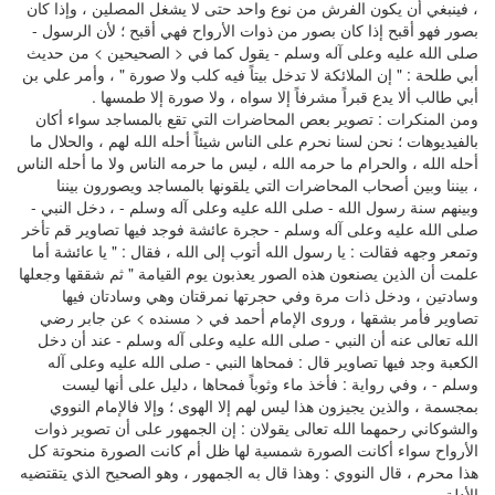
، فينبغي أن يكون الفرش من نوع واحد حتى لا يشغل المصلين ، وإذا كان
بصور فهو أقبح إذا كان بصور من ذوات الأرواح فهي أقبح ؛ لأن الرسول -
صلى الله عليه وعلى آله وسلم - يقول كما في < الصحيحين > من حديث
أبي طلحة : " إن الملائكة لا تدخل بيتاً فيه كلب ولا صورة " ، وأمر علي بن
أبي طالب ألا يدع قبراً مشرفاً إلا سواه ، ولا صورة إلا طمسها .
ومن المنكرات : تصوير بعص المحاضرات التي تقع بالمساجد سواء أكان
بالفيديوهات ؛ نحن لسنا نحرم على الناس شيئاً أحله الله لهم ، والحلال ما
أحله الله ، والحرام ما حرمه الله ، ليس ما حرمه الناس ولا ما أحله الناس
، بيننا وبين أصحاب المحاضرات التي يلقونها بالمساجد ويصورون بيننا
وبينهم سنة رسول الله - صلى الله عليه وعلى آله وسلم - ، دخل النبي -
صلى الله عليه وعلى آله وسلم - حجرة عائشة فوجد فيها تصاوير قم تأخر
وتمعر وجهه فقالت : يا رسول الله أتوب إلى الله ، فقال : " يا عائشة أما
علمت أن الذين يصنعون هذه الصور يعذبون يوم القيامة " ثم شققها وجعلها
وسادتين ، ودخل ذات مرة وفي حجرتها نمرقتان وهي وسادتان فيها
تصاوير فأمر بشقها ، وروى الإمام أحمد في < مسنده > عن جابر رضي
الله تعالى عنه أن النبي - صلى الله عليه وعلى آله وسلم - عند أن دخل
الكعبة وجد فيها تصاوير قال : فمحاها النبي - صلى الله عليه وعلى آله
وسلم - ، وفي رواية : فأخذ ماء وثوباً فمحاها ، دليل على أنها ليست
بمجسمة ، والذين يجيزون هذا ليس لهم إلا الهوى ؛ وإلا فالإمام النووي
والشوكاني رحمهما الله تعالى يقولان : إن الجمهور على أن تصوير ذوات
الأرواح سواء أكانت الصورة شمسية لها ظل أم كانت الصورة منحوتة كل
هذا محرم ، قال النووي : وهذا قال به الجمهور ، وهو الصحيح الذي يتقتضيه
الأدلة .