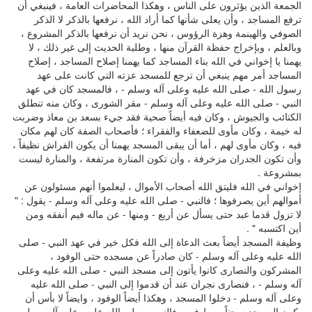
الجمعة الذين يؤثرون على الناس ، وهكذا المحاضرات العامة ، فينبغي أن
ترفع المساجد ، وأن يعلى شأنها كما أراد الله ، نرفعها بالذكر لا الذكر
الصوفي والهينمة وهزة الرؤوس ، نحن نريد أن نرفعها بالذكر المشروع ،
وبالعلم ، وبإخراج حفظة القرآن منها ، وطلبة الحديث إلى غير ذلك ، لا
يهمنا يا إخواني في الله بناء المساجد كما يهمنا إصلاح المساجد ، إصلاح
المساجد أمر مهم ينبغي أن ترجع للمسجد عزته التي كانت على عهد
رسول الله - صلى الله عليه وعلى آله وسلم - ، فالمسجد كان في عهد
النبي - صلى الله عليه وعلى آله وسلم - مقر الشورى ، وكان منه تنطلق
الكتائب والجيوش ، وكان فيه أيضاً صحية فقد جيء بسعد بن معاذ وضربت
له خيمة ، وكان مأوى للضعفاء والفقراء ؛ فأصحاب الصفة كان لهم مكان
فيه ، وكان مأوى لهم ، أما أن يبقى المسجد يهمنا أن يكون الفراش نظيفاً ،
وأن تكون الجدران مزخرفة ، وأن تكون المنارة مرتفعة ، والمنارة ليست
بمشروعة .
إخواني في الله فليتق الله أصحاب الأموال ، ليعلموا أنهم مسئولون عن
أموالهم أين يصرفوها ؛ فالنبي - صلى الله عليه وعلى آله وسلم - يقول : "
لا تزول قدما عبد حتى يسأل عن أربع - ومنها - عن ماله فيم أنفقه ومن
أين اكتسبه " .
وظيفة المسجد أيضاً بعث الدعاة إلى الله فكل خير في عهد النبي - صلى
الله عليه وعلى آله وسلم - كان صادراً عن مسجده حتى الوفود ،
المشركون والنصارى كانوا يأتون إلى مسجد النبي - صلى الله عليه وعلى
آله وسلم - ، فنصارى نجران عند أن قدموا إلى النبي - صلى الله عليه
وعلى آله وسلم - دخلوا المسجد ، وهكذا أيضاً الوفود ، وايضاً لا بأس أن
يكون المسجد سجناً يربط فيه ، فالنبي - صلى الله عليه وعلى آله وسلم -