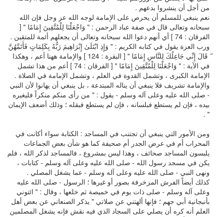
من أجل أن ينشروا بدعهم .
نعم ينبغي للمسلم أن يحرص على الإمامة لوجه الله عز وجل فإن الله
سبحانه وتعالى قال في صفة عباد الرحمن : " وَاجْعَلْنَا لِلْمُتَّقِينَ إِمَامًا " [
الفرقان : 74 ] أي أنهم دعوا الله سبحانه وتعالى أن يجعلهم أئمة للمتقين .
ورب العزة يقول في كتابه الكريم : " وَإِذِ ابْتَلَىٰ إِبْرَاهِيمَ رَبُّهُ بِكَلِمَاتٍ فَأَتَمَّهُنَّ
ۖ قَالَ إِنِّي جَاعِلُكَ لِلنَّاسِ إِمَامًا " [ البقرة : 124 ] والإمامة ههنا أعم ، وهكذا
في الآية : " وَاجْعَلْنَا لِلْمُتَّقِينَ إِمَامًا " [ الفرقان : 74 ] أعم من هذا تشمل
الإمامة الكبرى ، وتشمل القدوة في العلم ، وتشمل الإمامة في الصلاة .
والإمامة تشريف فلا ينبغي أن يناله المبتدعة ، بل ينبغي أن يهانوا لأن النبي
- صلى الله عليه وعلى آله وسلم - يقول : " من رأى منكم منكراً فليغيره
بيده ، فإن لم يستطع فبلسانه ، فإن لم يستطع فبقله ؛ وذلك أضعف الإيمان
" .
ومن الأمور التي ينبغي أن تجتنب في المساجد : الكتابة سواء أكانت في
المحراب أم في عرض الجدر أم صحيفة كما هو شأن بعض الجماعات
يلبسون المساجد صحائف ، وهذا ليس بمشروع ، فالمساجد لذكر الله ، فلم
يكن في مسجد رسول الله - صلى الله عليه وعلى آله وسلم - كتابات ،
ونهى النبي - صلى الله عليه وعلى آله وسلم - عما يشغل المصلي .
كذلك أيضاً الفرش المزخرفة بصور أو غيرها ؛ الرسول - صلى الله عليه
وعلى آله وسلم - صلى ذات يوم في خميصة ثم خلعها ، وقال : " ائتوني
بأنبجانية أبي جهم ؛ فإنها ألهتني عن صلاتي " يذكر الصنعاني عن بعض أهل
العلم أنه كره أن يصلي على السجاد الذي فيه نقش فإنه يشغل المصلمين