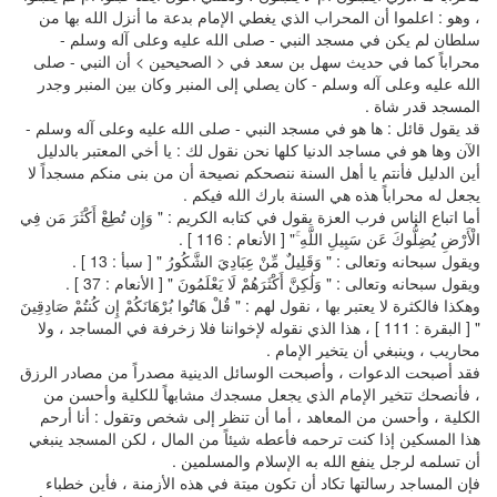
، وهو : اعلموا أن المحراب الذي يغطي الإمام بدعة ما أنزل الله بها من
سلطان لم يكن في مسجد النبي - صلى الله عليه وعلى آله وسلم -
محراباً كما في حديث سهل بن سعد في < الصحيحين > أن النبي - صلى
الله عليه وعلى آله وسلم - كان يصلي إلى المنبر وكان بين المنبر وجدر
المسجد قدر شاة .
قد يقول قائل : ها هو في مسجد النبي - صلى الله عليه وعلى آله وسلم -
الآن وها هو في مساجد الدنيا كلها نحن نقول لك : يا أخي المعتبر بالدليل
أين الدليل فأنتم يا أهل السنة ننصحكم نصيحة أن من بنى منكم مسجداً لا
يجعل له محراباً هذه هي السنة بارك الله فيكم .
أما اتباع الناس فرب العزة يقول في كتابه الكريم : " وَإِن تُطِعْ أَكْثَرَ مَن فِي
الْأَرْضِ يُضِلُّوكَ عَن سَبِيلِ اللَّهِ ۚ" [ الأنعام : 116 ] .
ويقول سبحانه وتعالى : " وَقَلِيلٌ مِّنْ عِبَادِيَ الشَّكُورُ " [ سبأ : 13 ] .
ويقول سبحانه وتعالى : " وَلَٰكِنَّ أَكْثَرَهُمْ لَا يَعْلَمُونَ " [ الأنعام : 37 ] .
وهكذا فالكثرة لا يعتبر بها ، نقول لهم : " قُلْ هَاتُوا بُرْهَانَكُمْ إِن كُنتُمْ صَادِقِينَ
" [ البقرة : 111 ] ، هذا الذي نقوله لإخواننا فلا زخرفة في المساجد ، ولا
محاريب ، وينبغي أن يتخير الإمام .
فقد أصبحت الدعوات ، وأصبحت الوسائل الدينية مصدراً من مصادر الرزق
، فأنصحك تتخير الإمام الذي يجعل مسجدك مشابهاً للكلية وأحسن من
الكلية ، وأحسن من المعاهد ، أما أن تنظر إلى شخص وتقول : أنا أرحم
هذا المسكين إذا كنت ترحمه فأعطه شيئاً من المال ، لكن المسجد ينبغي
أن تسلمه لرجل ينفع الله به الإسلام والمسلمين .
فإن المساجد رسالتها تكاد أن تكون ميتة في هذه الأزمنة ، فأين خطباء