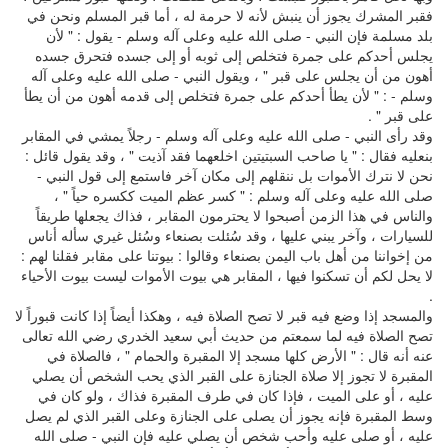
فقبر المشرك يجوز أن ينبش لأنه لا حرمة له ، أما قبر المسلم ونحن في
بلد مسلمة فإن النبي - صلى الله عليه وعلى آله وسلم - يقول : " لأن
يجلس أحدكم على جمرة فتخلص إلى ثوبه أو إلى جسده فتحرق جسده
أهون من أن يجلس على قبر " ، ويقول النبي - صلى الله عليه وعلى آله
وسلم - : " لأن يطأ أحدكم على جمرة فتخلص إلى قدمه أهون من أن يطأ
على قبر " .
وقد رأى النبي - صلى الله عليه وعلى آله وسلم - رجلاً يمشي في المقابر
بنعليه فقال : " يا صاحب السبتيتين اخلعهما فقد آذيت " ، وقد يقول قائل :
نحن لا نترك الأموات بل ننقلهم إلى مكان آخر فاستمع إلى قول النبي -
صلى الله عليه وعلى آله وسلم : " كسر عظم الميت ككسره حياً " ،
والناس في هذا الزمن أصبحوا لا يحترمون المقابر ، فذاك يجعلها طريقاً
للسيارات ، وآخر يبني عليها ، وقد سُئلت بصنعاء وسُئل غيري سأله أناس
من إخواننا من أهل باب اليمن بصنعاء وقالوا : بيوتنا على مقابر فقلنا لهم :
لا يحل لكم أن تسكنوا فيها ، المقابر هي بيوت الأموات ليست بيوت الأحياء
.
والمسجد إذا وضع فيه قبر لا تصح الصلاة فيه ، وهكذا أيضاً إذا كانت قبوراً لا
تصح الصلاة فيه لما سمعتم من حديث أبي سعيد الخدري رضي الله تعالى
عنه أنه قال : " الأرض كلها مسجد إلا المقبرة والحمام " ، فالصلاة في
المقبرة لا تجوز إلا صلاة الجنازة على القبر الذي يحب الشخص أن يصلي
عليه ، أو على الميت ، فإذا كان في طرف المقبرة فذاك ، ولو كان في
وسط المقبرة فإنه يجوز أن يصلى على الجنازة وعلى القبر الذي لم يصل
عليه ، أو صلى عليه وأحب شخص أن يصلي عليه فإن النبي - صلى الله