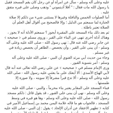
عليه وعلى آله وسلم - سأل عن امرأة أو عن رجل كان يقم المسجد فقيل
يا رسول الله مات فقال : " أفلا آذيتموني " وذهب وصلى على قبره متفق
عليه .
أما الصلوات الخمس والنافلة وغيرها لا يستثنى شيء من ذلكم إلا صلاة
الجنازة لما سمعتم من الدليل ؛ وإلا فالصحيح من أقوال أهل العلم أن
الصلاة تعتبر باطلة .
ثم بعد ذلك بناء المسجد على المقبرة أيجوز ؟ سمعتم الأدلة أنه لا يجوز ،
وهناك أدلة أخرى تنهى عن البناء على القبر ، وروى مسلم في < صحيحه >
عن جابر رضي الله عنه قال : نهى رسول الله - صلى الله عليه وعلى آله
وسلم - أن يبنى على القبر ، وأن يجصص ، الظاهر أن يجصص زيادة في
غير مسلم .
وجاء من حديث أبي مرثد الغنوي أن النبي - صلى الله عليه وعلى آله
وسلم - أمر بتسوية القبور .
ورى الإمام مسلم في < صحيحيه > عن علي رضي الله تعالى عنه أنه قال
لأبي الهياج الأسدي : ألا أبعثك على ما بعثني عليه رسول الله - صلى الله
عليه وعلى آله وسلم - ألا تدع قبراً مشرفاً إلا سويته ، ولا صورة إلا
طمستها .
فبناء المسجد على المقابر يعتبر بناء محرماً ، والنبي - صلى الله عليه
وعلى آله وسلم - نهى أن يبنى على القبور ، قد يقول قائل : ذلكم مسجد
رسول الله - صلى الله عليه وعلى آله وسلم - وها هو قبره في وسط
المسجد ، فالجواب هو ما قاله علامة اليمن محمد بن إسماعيل الأمير في
كتابه < تطهير الاعتقاد عن أدران الإلحاد > يقول : إن النبي - صلى الله عليه
وعلى آله وسلم - لم يأذن لهم في ذلك ، وما فعله الخلفاء الأربعة ، ما