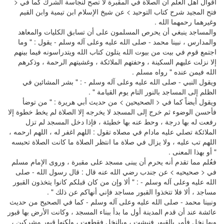
أقوال أهل العلم أن الصلاة في المقبرة لا تصح لنجاسة الشرك كما في <
فتح المجيد شرح كتاب التوحيد > عن شيخ الإسلام ابن تيمية وابن القيم
وغيرهما رحمهما الله .
والمساجد ينبغي أن يحرص المسلمون على أن تسابق الكليات والمعاهد
والمدارس ، نبينا محمد - صلى الله عليه وعلى آله وسلم - يقول : " وما
اجتمع قوم في بيت من بيوت الله يتلون كتاب الله ويتدراسونه فيما بينهم
إلا نزلت عليهم السكينة ، وحفتهم الملائكة ، وغشيتهم الرحمة ، وذكرهم
الله فيمن عنده " رواه مسلم .
ويقول النبي - صلى الله عليه وعلى آله وسلم - : " بشر المشائين في
الظلم إلى المساجد بالنور التام يوم القيامة " .
ويقول أيضاً كما في < الصحيحين > من حديث أبي هريرة : " من توضأ
فأحسن الوضوء ثم خرج إلى المسجد لا يخرجه إلا الصلاة لم يخط خطوة إلا
رفعت له بها درجة ، وحط عنه بها خطيئة ، فإذا دخل المسجد لم تزل
الملائكة تصلي عليه مادام في مصلاه تقول : اللهم اغفر له ، اللهم ارحمه ،
اللهم تب عليه ، ولا يزال في صلاة ما انتظر الصلاة ما كانت الصلاة تحبسه
" أو بهذا المعنى .
فعُلم مما تقدم أنه يحرم أن يبنى مسجد على مقبرة ، وروى الإمام مسلم
في < صحيحيه > عن جندب رضي الله عنه قال : قال رسول الله - صلى
الله عليه وعلى آله وسلم - : " ألا وإن من كان قبلكم كانوا يتخذون القبور
مساجد ، ألا فلا تتخذوا القبور مساجد فإني أنهاكم عن ذلك " .
ونبينا محمد - صلى الله عليه وعلى آله وسلم - كما في الصحيح من حديث
عائشة عند أن قدم المدينة أول ما بدأ ببناء المسجد ، وكانت الأرض بها قبور
وبها نخل فأمر بالقبور فنبشت ، وبالنخل فقطعت ، ولكنها قبور مشركين ،