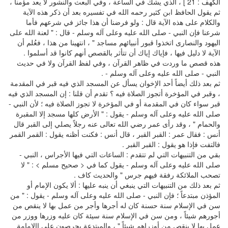
الكهف : 21 ] ، الذي يشك في الساعة ، وفي البعث والنشور لا يعد مؤمناً ،
ثم يقول الحافظ ابن كثير رحمه الله في تفسيره بعد أن ذكر هذه الآية
والكلام على هذه الآية قال : ولو فرضنا أن هذا جائز في شرعهم فأما
شرعنا فإن النبي - صلى الله عليه وعلى آله وسلم - قال : " لعنة الله على
اليهود والنصارى اتخذوا قبور أنبيائهم مساجد " ، انتهينا من هذا ، فعُلم أن
الآية لا دليل فيها ، فإياك إياك أن تتأثر بالقصص أنهم كانوا قد أسلموا .
هذه قصص ما وردت في ظاهر القرآن ، وفي لفظ القرآن ولا في حديث
النبي - صلى الله عليه وعلى آله وسلم - .
ثم بعد ذلك أيضاً أحد الإخوان يسأل عن المسجد الذي فيه قبر في المقدمة
، وقبر في المؤخرة أتجوز الصلاة فيه ؟ تقدم أن قلنا : إن المسجد الذي فيه
قبر سواء كان في المقدمة أو في المؤخرة لا تجوز الصلاة فيه ؛ لأن النبي -
صلى الله عليه وعلى آله وسلم - يقول : " الأرض كلها مسجد إلا المقبرة
والحمام " ، وقد رأى عمر رضي الله تعالى عنه رجلاً يصلي إلى القبر قال
أنس : فقال عمر : القبر القبر ، قال أنس : فكنت أظنه يقول : القمر القمر
فالتفت فإذا هو يقول : القبر القبر .
بقي من التنبيهات التي لم تتقدم : الساعات التي فيها الأجراس ، النبي -
صلى الله عليه وعلى آله وسلم - يقول كما في < صحيح مسلم > : " لا
تصحب الملائكة رفقة فيهم جرس " والحديث كاف .
ثم بعد ذلك من التنبيهات التي ينبغي أن ينبه عليها : ألا يكون الإمام أو
المؤذن مبتدعاً ؛ فإن النبي - صلى الله عليه وعلى آله وسلم - يقول : " من
سن في الإسلام سنة حسنة كان له أجرها وأجر من عمل بها لا ينقص من
أجورهم شيئاً ، ومن سن في الإسلام سنة سيئة كان عليه وزرها ووزر من
عمل بها لا ينقص من أوزراهم شيئاً " ، والمبتدعة يحرصون على االإمامة