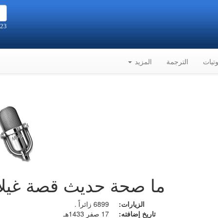
23 صفر 1448هـ الموافق 6-8-2026م
تيات
الترجمة
المزيد
ما صحة حديث قصة غيلا
الزيارات:
6899 زائراً .
تاريخ إضافته:
17 صفر 1433هـ