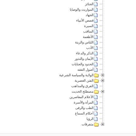
الجنائز
المواريث والوصايا
الجهاد
قصص الأنبياء
السيرة
المناقب
الأطعمة
اللباس والزينة
الأدب
الذكر والدعاء
الأيمان والنذور
الحدود والجنايات
أصول الفقه
الولاية والسياسة الشرعية
الفتن العصرية
الفرق والمذاهب
مصطلح الحديث
الأعلام المعاصرين
المرأة والأسرة
الطب والرقى
أحكام السماع
الرؤيا
متفرقات