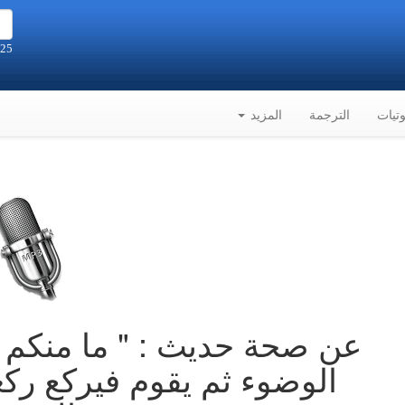
25 صفر 1448هـ الموافق 8-8-2026م
تيات
الترجمة
المزيد
عن صحة حديث : " ما منكم
الوضوء ثم يقوم فيركع ركع