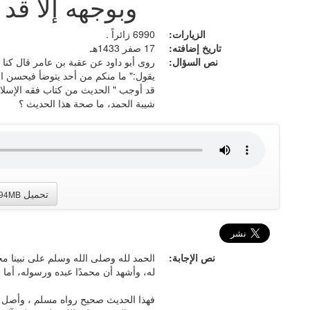
وبوجهه إلا قد
الزيارات:
6990 زائراً .
تاريخ إضافته:
17 صفر 1433هـ
نص السؤال:
روى أبو داود عن عقبة بن عامر قال كنا
يقول:" ما منكم من أحد يتوضأ فيحسن الو
قد أوجب " الحديث من كتاب فقه الإسلام
شيبة الحمد، ما صحة هذا الحديث ؟
تحميل
.94MB
نص الإجابة:
الحمد لله وصلى الله وسلم على نبينا مح
له، وأشهد أن محمدًا عبده ورسوله، أما ب
فهذا الحديث صحيح رواه مسلم ، وأصل ا