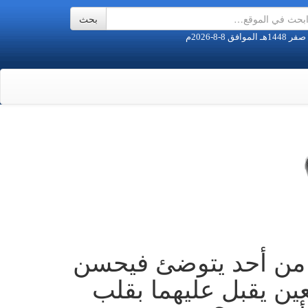
 من أحد يتوضئ فيحسن
ين يقبل عليهما بقلب