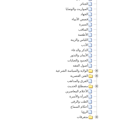
الجنائز
المواريث والوصايا
الجهاد
قصص الأنبياء
السيرة
المناقب
الأطعمة
اللباس والزينة
الأدب
الذكر والدعاء
الأيمان والنذور
الحدود والجنايات
أصول الفقه
الولاية والسياسة الشرعية
الفتن العصرية
الفرق والمذاهب
مصطلح الحديث
الأعلام المعاصرين
المرأة والأسرة
الطب والرقى
أحكام السماع
الرؤيا
متفرقات