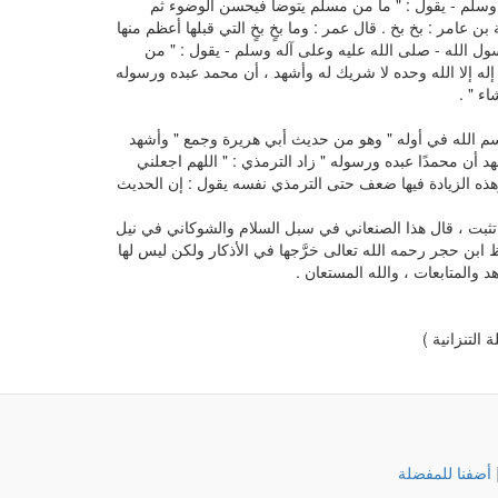
 وسلم - يقول : " ما من مسلم يتوضأ فيحسن الوضوء ثم
ن عامر : بخ بخ . قال عمر : وما بخٍ بخٍ التي قبلها أعظم منها
ول الله - صلى الله عليه وعلى آله وسلم - يقول : " من
إله إلا الله وحده لا شريك له وأشهد ، أن محمد عبده ورسوله
ء " .
بسم الله في أوله " وهو من حديث أبي هريرة وجمع " وأشهد
شهد أن محمدًا عبده ورسوله " زاد الترمذي : " اللهم اجعلني
هذه الزيادة فيها ضعف حتى الترمذي نفسه يقول : إن الحديث
 تثبت ، قال هذا الصنعاني في سبل السلام والشوكاني في نيل
ظ ابن حجر رحمه الله تعالى خرَّجها في الأذكار ولكن ليس لها
والمتابعات ، والله المستعان .
التنزانية )
أضفنا للمفضلة