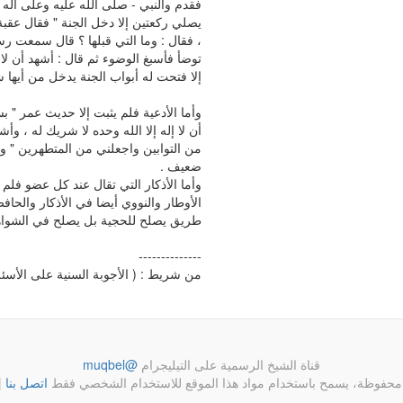
فقدم والنبي - صلى الله عليه وعلى آله
يصلي ركعتين إلا دخل الجنة " فقال عقبة ب
، فقال : وما التي قبلها ؟ قال سمعت رس
توضأ فأسبغ الوضوء ثم قال : أشهد أن لا 
إلا فتحت له أبواب الجنة يدخل من أيها شا
وأما الأدعية فلم يثبت إلا حديث عمر " 
أن لا إله إلا الله وحده لا شريك له ، وأ
من التوابين واجعلني من المتطهرين " و
ضعيف .
وأما الأذكار التي تقال عند كل عضو فلم
الأوطار والنووي أيضا في الأذكار والحاف
طريق يصلح للحجية بل يصلح في الشواهد 
--------------
من شريط : ( الأجوبة السنية على الأسئلة 
قناة الشيخ الرسمية على التيليجرام
@muqbel
محفوظة، يسمح باستخدام مواد هذا الموقع للاستخدام الشخصي فقط
اتصل بنا
|