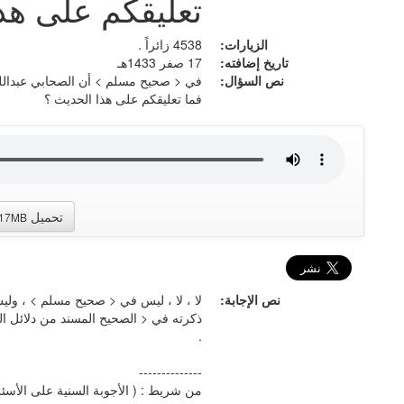
تعليقكم على هذ
الزيارات:
4538 زائراً .
تاريخ إضافته:
17 صفر 1433هـ
نص السؤال:
في < صحيح مسلم > أن الصحابي عبدالله
فما تعليقكم على هذا الحديث ؟
تحميل
.17MB
نص الإجابة:
لا ، لا ، ليس في < صحيح مسلم > ، وليس
ذكرته في < الصحيح المسند من دلائل ال
.
--------------
من شريط : ( الأجوبة السنية على الأسئلة 