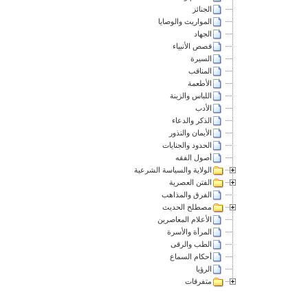
الجنائز
المواريث والوصايا
الجهاد
قصص الأنبياء
السيرة
المناقب
الأطعمة
اللباس والزينة
الأدب
الذكر والدعاء
الأيمان والنذور
الحدود والجنايات
أصول الفقه
الولاية والسياسة الشرعية
الفتن العصرية
الفرق والمذاهب
مصطلح الحديث
الأعلام المعاصرين
المرأة والأسرة
الطب والرقى
أحكام السماع
الرؤيا
متفرقات