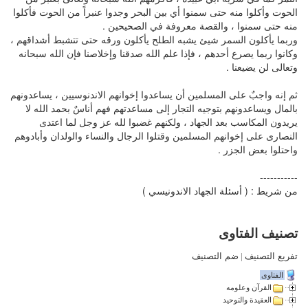
الحوت وأكلوا منه حتى سمنوا أي بين البحر وجدوا عنبراً من الحوت فأكلوا
منه حتى سمنوا ، والقصة معروفة في الصحيحين .
وربما يأكلون السمر شيئ يشبه الطلح يأكلون ورقه حتى تتشبط أشداقهم ،
وكانوا ربما يصرع أحدهم ، فإذا علم الله صدقنا وإخلاصنا فإن الله سبحانه
وتعالى لن يضيعنا .
ثم إنه واجبٌ على المسلمين أن يساعدوا إخوانهم الاندنوسيين ، يساعدونهم
بالمال ويساعدونهم بتوجيه التجار إلى مساعدتهم فهم أناسٌ بحمد الله لا
يريدون المكاسب بعد الجهاد ، ولكنهم غضبوا لله عز وجل لما اعتدى
النصارى على إخوانهم المسلمين وقتلوا الرجال والنساء والولدان وأبادوهم
واحتلوا بعض الجزر .
-----------
من شريط : ( أسئلة الجهاد الاندونيسي )
تصنيف الفتاوى
تفريع التصنيف
|
ضم التصنيف
الفتاوى
القرآن وعلومه
العقيدة والتوحيد