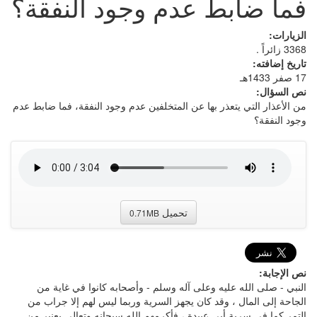
فما ضابط عدم وجود النفقة؟
الزيارات:
3368 زائراً .
تاريخ إضافته:
17 صفر 1433هـ
نص السؤال:
من الأعذار التي يتعذر بها عن المتخلفين عدم وجود النفقة، فما ضابط عدم
وجود النفقة؟
تحميل
0.71MB
نص الإجابة:
النبي - صلى الله عليه وعلى آله وسلم - وأصحابه كانوا في غاية من
الجاحة إلى المال ، وقد كان يجهز السرية وربما ليس لهم إلا جراب من
التمر كما في سرية أبي عبيدة ، فأكرمهم الله سبحانه وتعالى بعنبر من