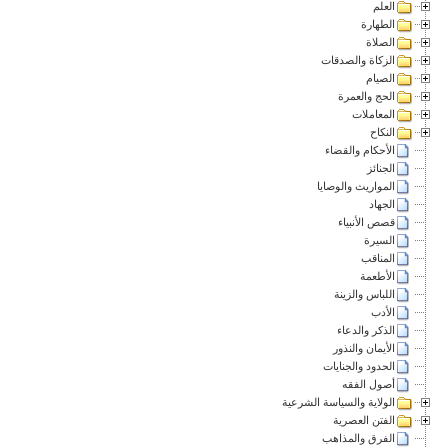
العلم
الطهارة
الصلاة
الزكاة والصدقات
الصيام
الحج والعمرة
المعاملات
النكاح
الأحكام والقضاء
الجنائز
المواريث والوصايا
الجهاد
قصص الأنبياء
السيرة
المناقب
الأطعمة
اللباس والزينة
الأدب
الذكر والدعاء
الأيمان والنذور
الحدود والجنايات
أصول الفقه
الولاية والسياسة الشرعية
الفتن العصرية
الفرق والمذاهب