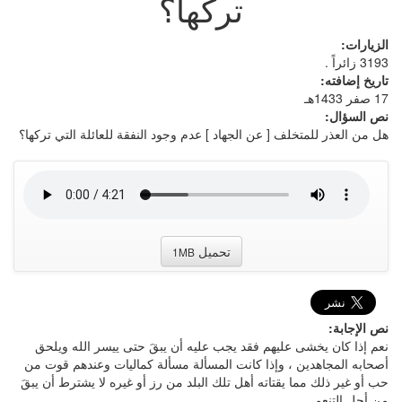
تركها؟
الزيارات:
3193 زائراً .
تاريخ إضافته:
17 صفر 1433هـ
نص السؤال:
هل من العذر للمتخلف [ عن الجهاد ] عدم وجود النفقة للعائلة التي تركها؟
تحميل
1MB
نص الإجابة:
نعم إذا كان يخشى عليهم فقد يجب عليه أن يبقَ حتى ييسر الله ويلحق
أصحابه المجاهدين ، وإذا كانت المسألة مسألة كماليات وعندهم قوت من
حب أو غير ذلك مما يقتاته أهل تلك البلد من رز أو غيره لا يشترط أن يبقَ
من أجل التنعم .