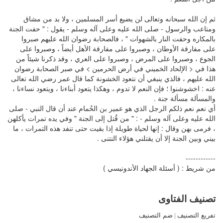
ثم إن الله سبحانه وتعالى لن يضيع أسر المسلمين ، ولا بد من مشاق
ومتاعب والرسول - صلى الله عليه وعلى آله وسلم - يقول : " حفت الجنة
بالمكاره وحفت النار بالشهوات " ، فالصحابة رضوان الله عليهم صبروا
على مفارقة الأوطان ، وصبروا على مفارقة الأهل أيضاً ، وصبروا على
الجوع ، وصبروا على المرض ، وصبروا على العري ، وقد ذكرنا شيئاً من
هذا في < الإلحاد الخميني في أرض الحرمين > في صبر الصحابة رضوان
الله عليهم ، فالذي ينبغي أن نتعود الخشونة كما قال عمر رضي الله تعالى
عنه : اخشوشنوا ؛ فإن النعم لا تدوم ، وهكذا يتعود أبناءنا ، ويتعود نساءنا ،
والمسألة مسألة جنة .
أي نعم نعم ذلكم الرجل الذي هو عمير بن الحُمام عند أن قال النبي - صلى
الله عليه وعلى آله وسلم - : " من قُتل إلى الجنة " وفي يده تمرات يأكلهن
، فرمى بهن وقال : إنها لحياة طويلة إذا بقيت حتى تنفد هذه التمرات ، ما
بيني وبين الجنة إلا أن يقتلني هؤلاء النتنى .
------------
من شريط : ( أسئلة الجهاد الأندونيسي )
تصنيف الفتاوى
تفريع التصنيف
|
ضم التصنيف