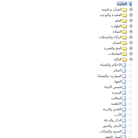
الفتاوى
القرآن وعلومه
العقيدة والتوحيد
العلم
الطهارة
الصلاة
الزكاة والصدقات
الصيام
الحج والعمرة
المعاملات
النكاح
الأحكام والقضاء
الجنائز
المواريث والوصايا
الجهاد
قصص الأنبياء
السيرة
المناقب
الأطعمة
اللباس والزينة
الأدب
الذكر والدعاء
الأيمان والنذور
الحدود والجنايات
أصول الفقه