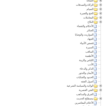
الصلاة
الزكاة والصدقات
الصيام
الحج والعمرة
المعاملات
النكاح
الأحكام والقضاء
الجنائز
المواريث والوصايا
الجهاد
قصص الأنبياء
السيرة
المناقب
الأطعمة
اللباس والزينة
الأدب
الذكر والدعاء
الأيمان والنذور
الحدود والجنايات
أصول الفقه
الولاية والسياسة الشرعية
الفتن العصرية
الفرق والمذاهب
مصطلح الحديث
الأعلام المعاصرين