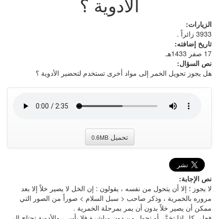
الأدوية ؟
الزيارات:
3933 زائراً .
تاريخ إضافته:
17 صفر 1433هـ
نص السؤال:
هل يجوز تحويل الخمر إلى مواد أخرى تستخدم لتحضير الأدوية ؟
تحميل
0.6MB
نص الإجابة:
لا يجوز ؛ إلا أن يتحول من نفسه ، يقولون : إن الخل لا يصير خلاً إلا بعد
مروره بالخمرية ، وذكر صاحب < سبل السلام > صوراً من الصور التي
ممكن أن يصير خلاً بدون أن يمر بمرحلة الخمرية .
فعلى كلٍ إذا تخمَّر أو تحول من دون مباشرة فلا بأس ، والأدوية تحتاج إلى