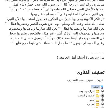
مباشرة ، وقد ثبت أن رجلاً قال : يا رسول الله عندنا خمرٌ لأيتام فهل
نجعلها خلاً قال النبي - صلى الله عليه وعلى آله وسلم - : " لا " ، وأيضاً
نهى النبي - صلى الله عليه وعلى آله وسلم - عن بيعها .
ثم تلكم الأدوية يبقى بها شيئٌ من الحكول فلا يجوز استعمالها ؛ لأن النبي -
صلى الله عليه وعلى آله وسلم - نهى عن شرب الخمر وعصيرها فقال : "
لعن الله شاربها وعصيرها فقال : " لعن الله شاربها وعاصرها ومعتصرها
وحاملها والمحمولة إليه " وذكر أشياء غير هذا ، فالشخص يشتريها يدخل
في اللعنة ، ويحملها أيضاً معه كذلك ، وأيضاً الرسول - صلى الله عليه
وعلى آله وسلم - يقول : " ما جعل الله شفاء أمتي فيما حرم عليها " .
------------
من شريط : ( أسئلة أهل الجامعة )
تصنيف الفتاوى
تفريع التصنيف
|
ضم التصنيف
الفتاوى
القرآن وعلومه
العقيدة والتوحيد
العلم
الطهارة