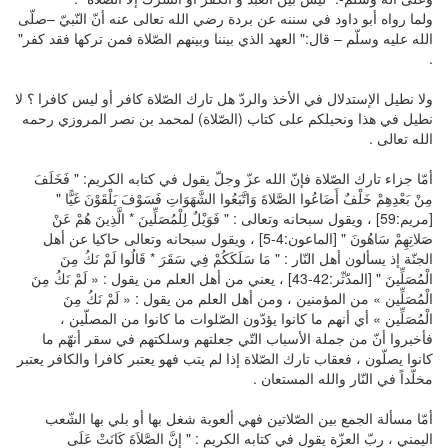
ولما رواه أبو داود في سننه عن بردة رضي الله تعالى عنه أنّ النّبيّ –صلّى
الله عليه وسلّم – قال:" العهد الذي بيننا وبينهم الصّلاة فمن تركها فقد كفر"
.
ولا نطيل الإستدلال في الأخذ والردّ هل تارك الصّلاة كافر أو ليس كافرا ؟ لا
نطيل في هذا ونحيلكم على كتاب (الصّلاة) لمحمد بن نصر المروزي رحمه
الله تعالى .
أمّا جزاء تارك الصّلاة فإنّ الله عزّ وجلّ يقول في كتابه الكريم: " فَخَلَفَ
مِنْ بَعْدِهِمْ خَلْفٌ أَضَاعُوا الصَّلاةَ وَاتَّبَعُوا الشَّهَوَاتِ فَسَوْفَ يَلْقَوْنَ غَيًّا "
[مريم:59] ، ويقول سبحانه وتعالى : " فَوَيْلٌ لِلْمُصَلِّينَ * الَّذِينَ هُمْ عَنْ
صَلاتِهِمْ سَاهُونَ " [الماعون:4-5] ، ويقول سبحانه وتعالى حاكيا عن أهل
الجنّة إذ يسألون أهل النّار : " مَا سَلَكَكُمْ فِي سَقَرَ * قَالُوا لَمْ نَكُ مِنَ
الْمُصَلِّينَ " [المدّثّر:42-43] ، يعني من أهل العلم من يقول : « لَمْ نَكُ مِنَ
الْمُصَلِّين » من المؤمنين ، ومن أهل العلم من يقول : « لَمْ نَكُ مِنَ
الْمُصَلِّين » أي أنهم ما كانوا يؤدّون الصّلوات ما كانوا من المصلّين ،
فأخبروا أنّ من جملة الأسباب التّي جعلتهم وسلكتهم في سقر أنهّم ما
كانوا يصلّون ، فعقاب تارك الصّلاة إذا لم يتب فهو يعتبر كافرا والكافر يعتبر
مخلّداً في النّار والله المستعان .
أمّا مسألة الجمع بين الصّلاتين فهي ألعوبة شغل بها أو بلي بها الشّعب
اليمني ، ربّ العزّة يقول في كتابه الكريم : " إِنَّ الصَّلاَةَ كَانَتْ عَلَى