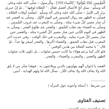
الْمُؤْمِنِينَ كِتَابًا مَّوْقُوتًا " [النّساء:103] ، والّرسول – صلّى الله عليه وعلى
آله وسلّم - سئل أيّ الأعمال أفضل فقال : " الصّلاة لوقتها " ، ثمّ إنّ جبريل
نزل إلى النّبيّ – صلّى الله عليه وعلى آله وسلّم - ليعلّمه أوقات الصّلاة ،
فصلّى به الظهر بعد زوال الشمس في اليوم الأوّل ، وصلّى به العصر عند
أن صار مصير كلّ شيء مثله ، وصلّى به المغرب عند غروب الشّمس ،
وصلّى به العشاء بعد ذهاب الشّفق ، والفجر عند طلوع الفجر ، وصلّى به
الظهر في اليوم الثّاني حين صار مصير كلّ الشيء مثله ، والعصر حين
صار مصير كلّ شيء مثليه ، والمغرب في ذلك الوقت ، وفي حديث آخر
المغرب قبل ذهاب الشفق ، والعشاء أخّرها ، والفجر أسفر بها جداً ، ثمّ
قال: " يا محمد الصلاة بين هذين الوقتين " .
فلو كان كما يزعم هؤلاء ما كانت خمس صلوات ، بل تكون ثلاث صلوات
الظهر والعصر ، والمغرب والعشاء ، والفجر .
القصد يا إخوان أنّهم يتهاونون بالدين ويتلاعبون به ، فوهذا شأن من لا يتّق
الله ولا يخاف الله ولا يخاف النّار ، نسأل الله لنا ولهم الهداية ، آمين.
------------
من شريط : ( أسئلة وأجوبة حول المرأة )
تصنيف الفتاوى
تفريع التصنيف
|
ضم التصنيف