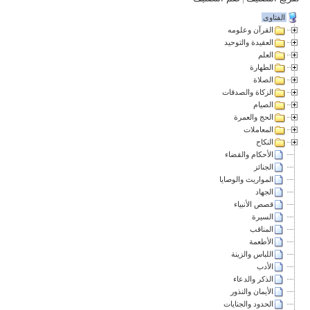
الفتاوى
القرآن وعلومه
العقيدة والتوحيد
العلم
الطهارة
الصلاة
الزكاة والصدقات
الصيام
الحج والعمرة
المعاملات
النكاح
الأحكام والقضاء
الجنائز
المواريث والوصايا
الجهاد
قصص الأنبياء
السيرة
المناقب
الأطعمة
اللباس والزينة
الأدب
الذكر والدعاء
الأيمان والنذور
الحدود والجنايات