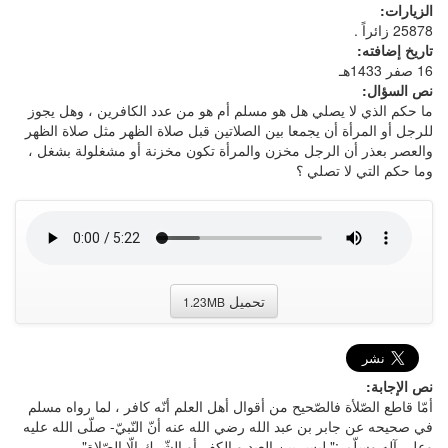
الزيارات:
25878 زائراً .
تاريخ إضافته:
16 صفر 1433هـ
نص السؤال:
ما حكم الذي لا يصلي هل هو مسلم أم هو من عدد الكافرين ، وهل يجوز
للرجل أو المرأة أن يجمعا بين الصلاتين قبل صلاة الظهر مثل صلاة الظهر
والعصر بعذر أن الرجل مخزن والمرأة تكون مخزنة أو مشغلولة بشغل ،
وما حكم التي لا تصلي ؟
تحميل
1.23MB
نص الإجابة:
أمّا قاطع الصّلأة فالصّحيح من أقوال أهل العلم أنّه كافر ، لما رواه مسلم
في صحيحه عن جابر بن عبد الله رضي الله عنه أنّ النّبيّ- صلّى الله عليه
وعلى آله وسلّم-:" ليس بين العبد و الكفر أو الشّرك إلّا الصّلاة" .