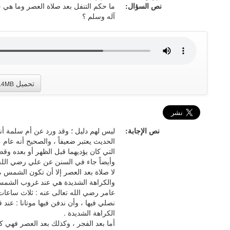
نص السؤال:
ما حكم التنفل بعد صلاة العصر وما هي 
آله وسلم ؟
تحميل
.4MB
نص الإجابة:
ليس لهم دليل ؛ وقد ورد عن أم سلمة أنها 
الحديث يعتبر ضعيفاً ، والصحيح أنه عام
التي كان يؤديهما قبل الظهر أو بعده وقض
وأيضاً جاء في السنن عن علي رضي الله ع
لا صلاة بعد العصر إلا أن تكون الشمس م
والكراهة الشديدة هي عند غروب الشمس ،
عامر رضي الله تعالى عنه : ثلاث ساعات 
نصلي فيها ، وأن ندفن فيها موتانا : عند
الكراهة الشديدة .
أما بعد الفجر ، وكذلك بعد العصر فهي ك