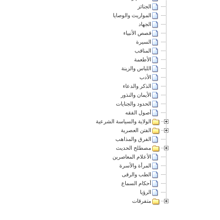
الجنائز
المواريث والوصايا
الجهاد
قصص الأنبياء
السيرة
المناقب
الأطعمة
اللباس والزينة
الأدب
الذكر والدعاء
الأيمان والنذور
الحدود والجنايات
أصول الفقه
الولاية والسياسة الشرعية
الفتن العصرية
الفرق والمذاهب
مصطلح الحديث
الأعلام المعاصرين
المرأة والأسرة
الطب والرقى
أحكام السماع
الرؤيا
متفرقات