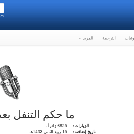
25 صفر 1448هـ الموافق 8-8-2026م
تيات
الترجمة
المزيد
ما حكم التنفل بع
الزيارات:
6825 زائراً .
تاريخ إضافته:
15 ربيع الثاني 1433هـ