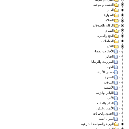
العقيدة والتوحيد
العلم
الطهارة
الصلاة
الزكاة والصدقات
الصيام
الحج والعمرة
المعاملات
النكاح
الأحكام والقضاء
الجنائز
المواريث والوصايا
الجهاد
قصص الأنبياء
السيرة
المناقب
الأطعمة
اللباس والزينة
الأدب
الذكر والدعاء
الأيمان والنذور
الحدود والجنايات
أصول الفقه
الولاية والسياسة الشرعية
الفتن العصرية