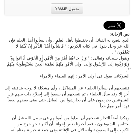
تحميل
0.86MB
نص الإجابة:
الذي ننصح به القبائل أن يختلطوا بأهل العلم ، وأن يسألوا أهل العلم فإن
الله عز وجل يقول في كتابه الكريم : " فَاسْأَلُوا أَهْلَ الذِّكْرِ إِنْ كُنْتُمْ لَا
تَعْلَمُونَ " .
ويقول سبحانه وتعالى : " وَإِذَا جَاءَهُمْ أَمْرٌ مِنَ الْأَمْنِ أَوِ الْخَوْفِ أَذَاعُوا بِهِ ۖ
وَلَوْ رَدُّوهُ إِلَى الرَّسُولِ وَإِلَىٰ أُولِي الْأَمْرِ مِنْهُمْ لَعَلِمَهُ الَّذِينَ يَسْتَنْبِطُونَهُ مِنْهُمْ
ۗ" .
الشوكاني يقول في أولي الأمر : إنهم العلماء والأمراء .
فننصحهم أن يسألوا العلماء عن المشاكل ، وأي مشكلة لا يوجه بندقيته إلى
أحدٍ إلا وقد سأل العلماء ، ثم ننصحهم أن يسعوا إلى إصلاح ذات بينهم فإن
الشيوعيين يحرصون على أن يحارشوا بين القبائل حتى يفني بعضهم بعضاً
فهذا أمر مهمٌ جداً .
وهكذا أيضاً التجار ننصحهم أن يبذلوا من أموالهم في سبيل الله قبل أن
يختلسها الشيوعيون ، فقد أخبرنا بعض إخواننا أن أكبر تاجرٍ خرج من
الكويت إلى السعودية وأنه الآن في الإغاثة وهي جمعية خيرية معناه أنه