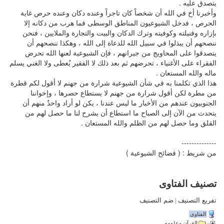
يتصدق عليه .
وأخبرنا أخ في الله أن شخصاً كان تاجراً وعنده دكان وعنده حرص غاية
الحرص ، فدخل الشيوعيون المناطق الوسطى فما هرب من دكانه إلا
بإزاره وفنيلته وكوفيته وترك الدكان والبيت والتجارة والملايين ، فنحن
ننصحهم أن يبذلوا في سبيل الله للدعاة إلى الله ، وهكذا ننصحهم أن
يتصدقوا على المحاويج من جيرانهم ، فإن الشيوعية لعنها الله تحرض
الفقراء على الأغنياء ، تحرضهم ثم بعد ذلك لا الفقير يُعطى ولا الغني يسلم
ماله والله المستعان .
هذا الذي تكلمنا به في شأن الشيوعية شرارة من جهنم لا أقول لكم قطرة
من مطرة لكن أقول شرارة من جهنم لا يستطاع حصرها ، وإخواننا
الجنوبيون عندهم من الأخبار ما ليس عندنا ، يكن لو أراد واحدٌ منهم أن
يتحدث من الآن إلى الصباح ما استطاع أن يشرح لنا ما حصل لهم من
القلق وما حصل لهم من الظلم والله المستعان .
--------------
من شريط : ( فضائح الشيوعية )
تصنيف الفتاوى
تفريع التصنيف
|
ضم التصنيف
الفتاوى
القرآن وعلومه