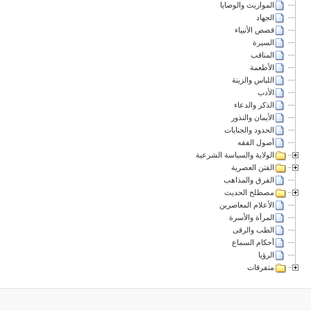
المواريث والوصايا
الجهاد
قصص الأنبياء
السيرة
المناقب
الأطعمة
اللباس والزينة
الأدب
الذكر والدعاء
الأيمان والنذور
الحدود والجنايات
أصول الفقه
الولاية والسياسة الشرعية
الفتن العصرية
الفرق والمذاهب
مصطلح الحديث
الأعلام المعاصرين
المرأة والأسرة
الطب والرقى
أحكام السماع
الرؤيا
متفرقات