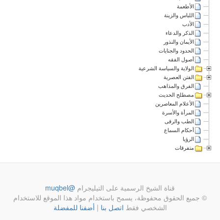
الأطعمة
اللباس والزينة
الأدب
الذكر والدعاء
الأيمان والنذور
الحدود والجنايات
أصول الفقه
الولاية والسياسة الشرعية
الفتن العصرية
الفرق والمذاهب
مصطلح الحديث
الأعلام المعاصرين
المرأة والأسرة
الطب والرقى
أحكام السماع
الرؤيا
متفرقات
قناة الشيخ الرسمية على التيليجرام
@muqbel
© جميع الحقوق محفوظة، يسمح باستخدام مواد هذا الموقع للاستخدام
الشخصي فقط
اتصل بنا
|
أضفنا للمفضلة