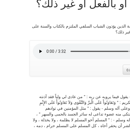
و بالفعل أو غير ذلك؟
الذين يؤذون الشباب السلفي الملتزم بالكتاب والسنة على
غير ذلك؟
0
يقول فيما يرويه عن ربه : " من عادى لي ولياً فقد آذنته
َاوَنُواْ عَلَى الْبرِّ وَالتَّقْوَى وَلاَ تَعَاوَنُواْ عَلَى الإِثْمِ
يه وعلى آله وسلم - يقول : " مثل المؤمنين في توادهم
تكى منه عضوء تداعى له سائر الجسد بالحمى والسهر " ،
وسلم - : " المسلم أخو المسلم لا يظلمة ، ولا يخذلة ، ولا
لشر أن يحقر أخاه ، كل المسلم على المسلم حرام ، دمه ،