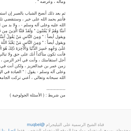
وماله ، وعرضه " .
ثم بعد ذلك أنصح الشباب بالصبر إن استطا
فأنتم بحمد الله على خير ، وستنقضي تل
الله عليه وعلى آله وسلم - ، ولا بد من الصبر و
آمَنَّا وَهُمْ لَا يُفْتَنُونَ * وَلَقَدْ فَتَنَّا الَّذِينَ مِن ق
ويقول أيضاً : " وَمِنَ النَّاسِ مَنْ يَقُولُ آمَنَّا بِال
ويقول أيضاً : " وَمِنَ النَّاسِ مَنْ يَعْبُدُ اللَّهَ عَلَى
عَلَىٰ وَجْهِهِ خَسِرَ الدُّنْيَا وَالْآخِرَةَ ذَٰلِكَ هُوَ 
فأنت تكون متأكداً أنك على حق ولا تبال
أجل استقامتك ، وأنت في آخر الزمن ، ل
زمن عمر بن عبدالعزيز ، ولكن أنت في آ
وعلى آله وسلم - يقول : " العبادة في ا
الله سبحانه وتعالى ، أعني تركت الجامعة
-------------
من شريط : ( الأسئلة الجولوجية )
قناة الشيخ الرسمية على التيليجرام
@muqbel
محفوظة، يسمح باستخدام مواد هذا الموقع للاستخدام الشخصي فقط
اتصل بنا
|