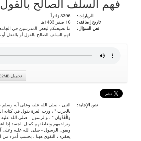
فهم السلف الصالح بالقول أ
الزيارات:
3396 زائراً .
تاريخ إضافته:
16 صفر 1433هـ
نص السؤال:
ما نصيحتكم لبعض المدرسين في الجامعة 
فهم السلف الصالح بالقول أو بالفعل أو 
تحميل
.82MB
نص الإجابة:
النبي - صلى الله عليه وعلى آله وسلم - 
بالحرب " ، ورب العزة يقول في كتابه الكريم : " وَتَع
وَالْعُدْوَان " ، والرسول - صلى الله عل
وتراحمهم وتعاطفهم كمثل الجسد إذا اش
ويقول الرسول - صلى الله عليه وعلى آله 
يحقره ، التقوى ههنا ، بحسب أمرء من ا