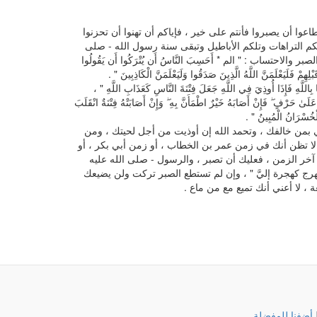
عوا أن يصبروا فأنتم على خير ، فإياكم أن تهنوا أن تحزنوا
كم التراهات وتلكم الأباطيل وتبقى سنة رسول الله - صلى
الاحتساب : " الم * أَحَسِبَ النَّاسُ أَن يُتْرَكُوا أَن يَقُولُوا
َبْلِهِمْ فَلَيَعْلَمَنَّ اللَّهُ الَّذِينَ صَدَقُوا وَلَيَعْلَمَنَّ الْكَاذِبِينَ " .
لَّهِ فَإِذَا أُوذِيَ فِي اللَّهِ جَعَلَ فِتْنَةَ النَّاسِ كَعَذَابِ اللَّهِ " ،
ٰ حَرْفٍ ۖ فَإِنْ أَصَابَهُ خَيْرٌ اطْمَأَنَّ بِهِ ۖ وَإِنْ أَصَابَتْهُ فِتْنَةٌ انْقَلَبَ
الْخُسْرَانُ الْمُبِينُ " .
ي بمن خالفك ، وتحمد الله إن أوذيت من أجل لحيتك ، ومن
ا تظن أنك في زمن عمر بن الخطاب ، أو زمن أبي بكر ، أو
خر الزمن ، فعليك أن تصبر ، والرسول - صلى الله عليه
لهرج كهجرة إليَّ " ، وإن لم تستطع الصبر تركت ولن يضيعك
 ، لا أعني أنك تميع مع من ماع .
أضفنا للمفضلة