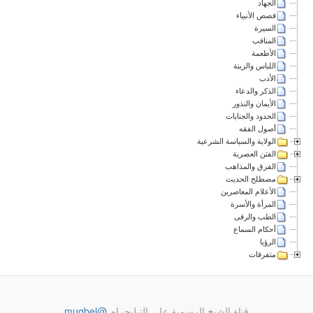
الجهاد
قصص الأنبياء
السيرة
المناقب
الأطعمة
اللباس والزينة
الأدب
الذكر والدعاء
الأيمان والنذور
الحدود والجنايات
أصول الفقه
الولاية والسياسة الشرعية
الفتن العصرية
الفرق والمذاهب
مصطلح الحديث
الأعلام المعاصرين
المرأة والأسرة
الطب والرقى
أحكام السماع
الرؤيا
متفرقات
قناة الشيخ الرسمية على التيليجرام
@muqbel