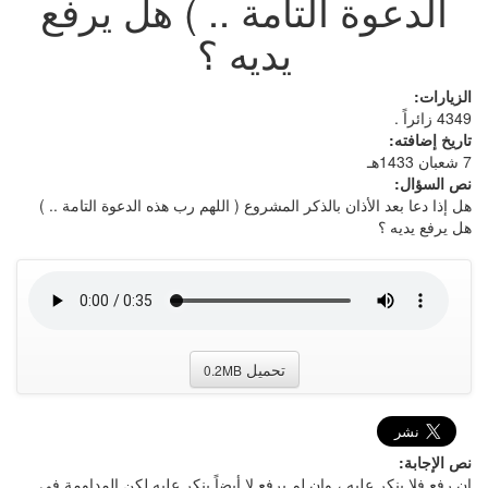
الدعوة التامة .. ) هل يرفع
يديه ؟
الزيارات:
4349 زائراً .
تاريخ إضافته:
7 شعبان 1433هـ
نص السؤال:
هل إذا دعا بعد الأذان بالذكر المشروع ( اللهم رب هذه الدعوة التامة .. )
هل يرفع يديه ؟
تحميل
0.2MB
نص الإجابة:
إن رفع فلا ينكر عليه ، وإن لم يرفع لا أيضاً ينكر عليه لكن المداومة في