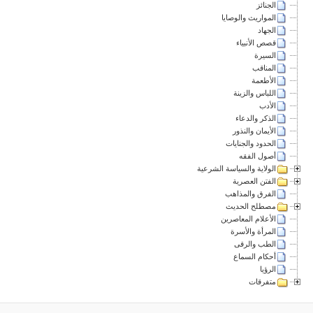
الجنائز
المواريث والوصايا
الجهاد
قصص الأنبياء
السيرة
المناقب
الأطعمة
اللباس والزينة
الأدب
الذكر والدعاء
الأيمان والنذور
الحدود والجنايات
أصول الفقه
الولاية والسياسة الشرعية
الفتن العصرية
الفرق والمذاهب
مصطلح الحديث
الأعلام المعاصرين
المرأة والأسرة
الطب والرقى
أحكام السماع
الرؤيا
متفرقات