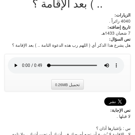
.. ) بعد الإقامة ؟
الزيارات:
4040 زائراً .
تاريخ إضافته:
7 شعبان 1433هـ
نص السؤال:
هل يشرع هذا الذكر أي ( اللهم رب هذه الدعوة التامة .. ) بعد الإقامة ؟
تحميل
0.26MB
نص الإجابة:
لا قبلها .
س : بإعتبارها أذان ؟
لا ، الإقامة لا يُشرع أن تضع أصبعيك في أذنيك أو تحت أذنيك ، ولا تلوي