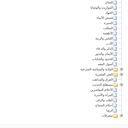
الجنائز
المواريث والوصايا
الجهاد
قصص الأنبياء
السيرة
المناقب
الأطعمة
اللباس والزينة
الأدب
الذكر والدعاء
الأيمان والنذور
الحدود والجنايات
أصول الفقه
الولاية والسياسة الشرعية
الفتن العصرية
الفرق والمذاهب
مصطلح الحديث
الأعلام المعاصرين
المرأة والأسرة
الطب والرقى
أحكام السماع
الرؤيا
متفرقات