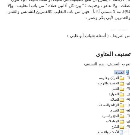
عنقك ، ولا تدعو ، وحديث : " بين كل أذانين صلاة " من باب التغليب ، وإلا
فالإقامة لا تسمى أذاناً ، فهي من باب التغليب كالقمرين للشمس والقمر ،
والعمرين لأبي بكر وعمر .
-------------
من شريط : ( أسئلة شباب أبو ظبي )
تصنيف الفتاوى
تفريع التصنيف
|
ضم التصنيف
الفتاوى
القرآن وعلومه
العقيدة والتوحيد
العلم
الطهارة
الصلاة
الزكاة والصدقات
الصيام
الحج والعمرة
المعاملات
النكاح
الأحكام والقضاء