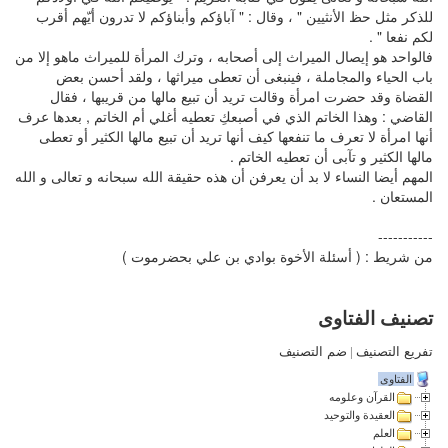
للذكر مثل حظ الأنثيين " ، وقال : " آباؤكم وأبناؤكم لا تدرون أيّهم أقرب
لكم نفعا " .
فالواحد هو إيصال الميراث إلى أصحابه ، وترك المرأة للميراث ماهو إلا من
باب الحياء والمجاملة ، فينبغى أن تعطى ميراثها ، ولقد أحسن بعض
القضاة وقد حضرت امرأة وقالت تريد أن تبيع مالها من قريبها ، فقال
القاضي : وهذا الخاتم الذي في أصبعكِ تعطيه أغلي أم الخاتم , بعدها عرف
أنها امرأة لا تعرف ما تنفعها كيف أنها تريد أن تبيع مالها الكثير أو تعطى
مالها الكثير و تآبى أن تعطيه الخاتم .
المهم أيضا النساء لا بد أن يعرفن أن هذه حقيقة الله سبحانه و تعالى و الله
المستعان .
-----------
من شريط : ( أسئلة الأخوة بوادي بن علي بحضرموت )
تصنيف الفتاوى
تفريع التصنيف
|
ضم التصنيف
الفتاوى
القرآن وعلومه
العقيدة والتوحيد
العلم