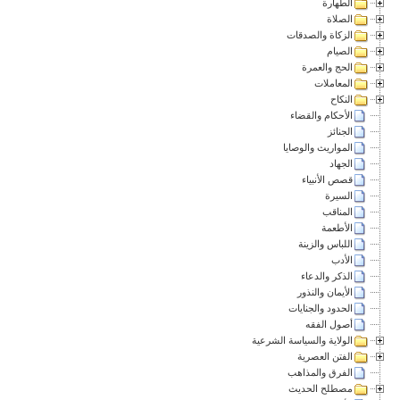
الطهارة
الصلاة
الزكاة والصدقات
الصيام
الحج والعمرة
المعاملات
النكاح
الأحكام والقضاء
الجنائز
المواريث والوصايا
الجهاد
قصص الأنبياء
السيرة
المناقب
الأطعمة
اللباس والزينة
الأدب
الذكر والدعاء
الأيمان والنذور
الحدود والجنايات
أصول الفقه
الولاية والسياسة الشرعية
الفتن العصرية
الفرق والمذاهب
مصطلح الحديث