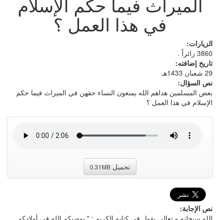
الميراث فيما حكم الإسلام
في هذا العمل ؟
الزيارات:
3860 زائراً .
تاريخ إضافته:
29 شعبان 1433هـ
نص السؤال:
بعض المسلمين هداهم الله يمنعون النساء حقهن في الميراث فيما حكم
الإسلام في هذا العمل ؟
تحميل
0.31MB
نص الإجابة:
الله سبحانه و تعالى يقول في كتابه الكريم : " يوصيكم الله في أولادكم