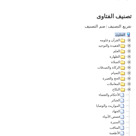
تصنيف الفتاوى
تفريع التصنيف
|
ضم التصنيف
الفتاوى
القرآن وعلومه
العقيدة والتوحيد
العلم
الطهارة
الصلاة
الزكاة والصدقات
الصيام
الحج والعمرة
المعاملات
النكاح
الأحكام والقضاء
الجنائز
المواريث والوصايا
الجهاد
قصص الأنبياء
السيرة
المناقب
الأطعمة