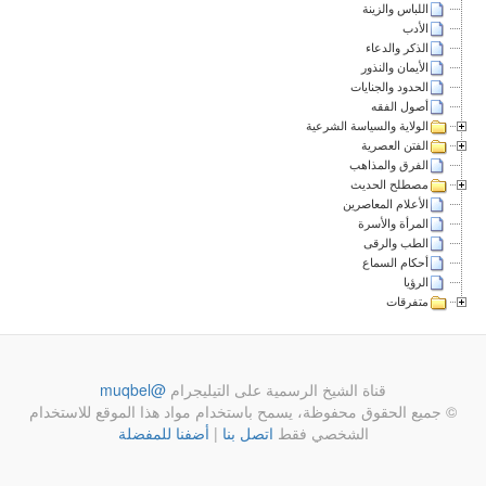
اللباس والزينة
الأدب
الذكر والدعاء
الأيمان والنذور
الحدود والجنايات
أصول الفقه
الولاية والسياسة الشرعية
الفتن العصرية
الفرق والمذاهب
مصطلح الحديث
الأعلام المعاصرين
المرأة والأسرة
الطب والرقى
أحكام السماع
الرؤيا
متفرقات
قناة الشيخ الرسمية على التيليجرام
@muqbel
© جميع الحقوق محفوظة، يسمح باستخدام مواد هذا الموقع للاستخدام
الشخصي فقط
اتصل بنا
|
أضفنا للمفضلة