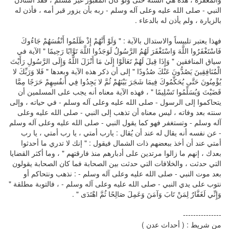
النبي - صلى الله عليه وعلى آله وسلم - ربه بأن يزور قبر أمه ، فأذن له
بالزيارة ، ولم يأذن له بالدعاء .
فهذا يعتبر تلبيساً والاستدال بالآية : " وَلَوْ أَنَّهُمْ إِذْ ظَلَمُوا أَنْفُسَهُمْ جَاءُوكَ
فَاسْتَغْفَرُوا اللَّهَ وَاسْتَغْفَرَ لَهُمُ الرَّسُولُ لَوَجَدُوا اللَّهَ تَوَّابًا رَحِيمًا " الآية في
سياق المنافقين " وَإِذَا قِيلَ لَهُمْ تَعَالَوْا إِلَىٰ مَا أَنْزَلَ اللَّهُ وَإِلَى الرَّسُولِ رَأَيْتَ
الْمُنَافِقِينَ يَصُدُّونَ عَنْكَ صُدُودًا " إلى أن ذكر هذه الآية وبعدها " فَلا وَرَبِّكَ لا
يُؤْمِنُونَ حَتَّى يُحَكِّمُوكَ فِيمَا شَجَرَ بَيْنَهُمْ ثُمَّ لا يَجِدُوا فِي أَنفُسِهِمْ حَرَجًا مِمَّا
قَضَيْتَ وَيُسَلِّمُوا تَسْلِيمًا " ، فهذه الآية معناه أنه يجب على المسلمين أن
يتحاكموا إلى الرسول - صلى الله عليه وعلى آله وسلم - في حياته ، وإلى
سنته بعد وفاته ، ليس معناه أن تذهب إلى النبي - صلى الله عليه وعلى
آله وسلم - وتستغفر فهو كما يقول النبي - صلى الله عليه وعلى آله وسلم
- عن نفسه أنه يقال له عند أن يُقال : يارب أمتي ، يا رب أمتي ، يا رب
أمتي عند أن أخذ ببعضهم ذات الشمال فيقول : " إنك لا تدري ما أحدثوا
بعدك ، إنهم ما زالوا مرتدين على أدبارهم منذ فارقتهم " ، وما أكثر القضايا
التي حدثت ، والخلافات التي حدثت بين الصحابة فما كان الصحابة يقولون
بعد موت النبي - صلى الله عليه وعلى آله وسلم - : نذهب ونتحاكم أو
نتوب على يدي النبي - صلى الله عليه وعلى آله وسلم - ، فالتوبة مطلقة "
وَإِنِّي لَغَفَّارٌ لِمَنْ تَابَ وَآمَنَ وَعَمِلَ صَالِحًا ثُمَّ اهْتَدَى " .
---------------
من شريط : ( أحداث عدن )