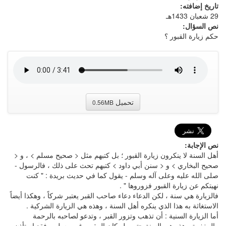
تاريخ إضافته:
29 شعبان 1433هـ
نص السؤال:
حكم زيارة القبور ؟
تحميل
0.56MB
نص الإجابة:
أهل السنة لا ينكرون زيارة القبور ؛ بل كتبهم مثل < صحيح مسلم > ، و <
صحيح البخاري > و < سنن أبي داود > كتبهم تحث على ذلك ، فالرسول -
صلى الله عليه وعلى آله وسلم - يقول كما في حديث بريدة : " كنت
نهيتكم عن زيارة القبور فزوروها " .
فالزيارة هي سنة ، لكن الدعاء دعاء صاحب القبر يعتبر شركاً ، وهكذا أيضاً
الاستغاثة به هذا الذي ينكره أهل السنة ، وهذه هي الزيارة الشركية .
أما الزيارة السنية : أن تذهب وتزور القبر ، وتدعو لصاحبه بالرحمة
والمغفرة ، هذه هي السنة حتى ولو كان المقبور غير مسلم ، فقد استأذن