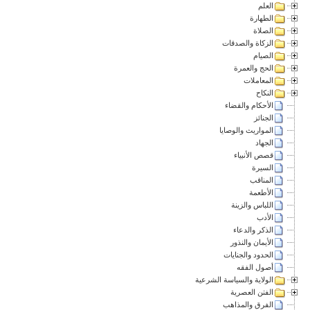
العلم
الطهارة
الصلاة
الزكاة والصدقات
الصيام
الحج والعمرة
المعاملات
النكاح
الأحكام والقضاء
الجنائز
المواريث والوصايا
الجهاد
قصص الأنبياء
السيرة
المناقب
الأطعمة
اللباس والزينة
الأدب
الذكر والدعاء
الأيمان والنذور
الحدود والجنايات
أصول الفقه
الولاية والسياسة الشرعية
الفتن العصرية
الفرق والمذاهب