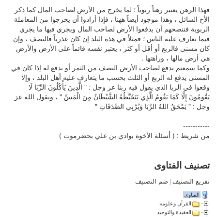
فهذا الرهن يعتبر رهناً ربوياً ؛ لما يخرج من الأرض لصاحب المال كما ذكر
الأخ السائل ، وهذا موجود أيضاً ههنا ، فإذا أرادوا أن يخرجوا من المعاملة
الربوية فننصحهم أن يدفعوا الأرض لصاحب المال ويجري فيها ما يجري
فيما تعارف عليه الناس ؛ فمثلاُ في هذه البلد إن كان عذرياً فالنصف ، وإن
كان مسنى فالربع أو أقل أو كثر ، يعتبر نفسه قائماً على الأرض والأرض
هي أرض مالها ، وراهنها .
وكما سمعتم يدفع لصاحب الأرض النصف من الثمر أو يدفع له إذا كان في
المسنى يدفع له الربع أو الثلث بحسب ما يتعارف عليه أهل البلد ، وإلا
وقعوا في الربا الذي يقول فيه ربنا عز وجل : " الَّذِينَ يَأْكُلُونَ الرِّبَا لَا
يَقُومُونَ إِلَّا كَمَا يَقُومُ الَّذِي يَتَخَبَّطُهُ الشَّيْطَانُ مِنَ الْمَسِّ " ، ويقول الله عز
وجل : " يَمْحَقُ اللهُ الرِّبَا وَيُرْبِي الصَّدَقَاتِ "
-----------
من شريط : ( أسئلة الأخوة بوادي بن علي بحضرموت )
تصنيف الفتاوى
تفريع التصنيف
|
ضم التصنيف
الفتاوى
القرآن وعلومه
العقيدة والتوحيد