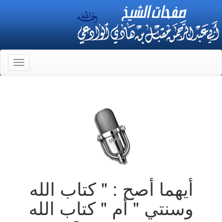
Toggle
gation
أيهما أصح : " كتاب الله
وسنتي " أم " كتاب الله