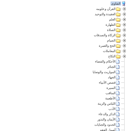
الفتاوى
القرآن وعلومه
العقيدة والتوحيد
العلم
الطهارة
الصلاة
الزكاة والصدقات
الصيام
الحج والعمرة
المعاملات
النكاح
الأحكام والقضاء
الجنائز
المواريث والوصايا
الجهاد
قصص الأنبياء
السيرة
المناقب
الأطعمة
اللباس والزينة
الأدب
الذكر والدعاء
الأيمان والنذور
الحدود والجنايات
أصول الفقه