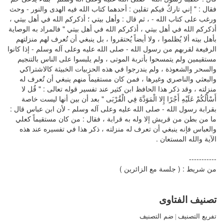
فقال : " إني تاركٌ فيكم تقلين : أحدهما كتاب الله فيه الهدى والنور - وحث
ورغب على كتاب الله - ، ثم قال : وأهل بيتي ؛ أذكركم الله في أهل بيتي ،
أذكركم الله في أهل بيتي ، أذكركم الله في أهل بيتي " فالمراد به الوصاية
بأهل بيته ألا يُظلموا ، ولا أيضاً يُحتقروا ، بل ينبغي أن تُعرف لهم منزلتهم
الرفيعة لقربهم من رسول الله - صلى الله عليه وعلى آله وسلم - إذا كانوا
مستقيمين ولم يتمسحوا بأتربة الموتى ، ولم يلبسوا على الناس بالتنجيم
والسحر والشعوذة ، ولم يندرجوا في هذه الحزبيات الخبيثة كالاشتراكي
والبعثي والناصري وغيرها ، فمن كان مستقيماً منهم ينبغي أن تُعرف له
منزلته ، وقد ذكر هذا الحافظ ابن كثير عند تفسير قوله تعالى : " قُل لا
أَسْأَلُكُمْ عَلَيْهِ أَجْرًا إِلا الْمَوَدَّةَ فِي الْقُرْبَى " بعد أن بين أنها ليست خاصة
بقرابة رسول الله - صلى الله عليه وعلى آله وسلم - لأن ابن عباس قال :
ما من بطن من قريش إلا وله به قرابة ، فقال : من كان مستقيماً كعلي
والعباس فإنه ينبغي أن تعرف له منزلته ، ذكر هذا في تفسيره عند هذه
الآية والله المستعان .
-----------
من شريط : ( جلسة مع الزائرين )
تصنيف الفتاوى
تفريع التصنيف
|
ضم التصنيف