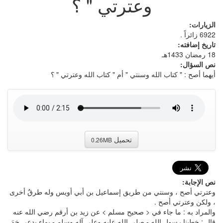
وعترتي " ؟
الزيارات:
6922 زائراً .
تاريخ إضافته:
18 رمضان 1433هـ
نص السؤال:
أيهما أصح : " كتاب الله وسنتي " أم " كتاب الله وعترتي " ؟
تحميل
0.26MB
نص الإجابة:
وعترتي أصح ، وسنتي من طريق إسماعيل بن أبي أويس وله طرقٌ أخرى
، ولكن وعترتي أصح .
والمراد به : ما جاء في < صحيح مسلم > عن زيد بن أرقم رضي الله عنه
قال : خطبنا رسول الله - صلى الله عليه وعلى آله وسلم - بماء يدعى خمَ