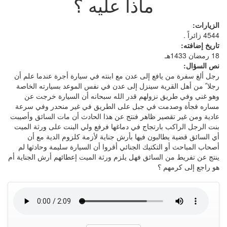
ماذا عليه ؟
الزيارات:
4544 زائراً .
تاريخ إضافته:
18 رمضان 1433هـ
نص السؤال:
رجل ألغ سفرة من يافع إلى عدن مع ابنته في سيارة أجرة عندما علم أن
رجلا ً من أهل القرية سينزل إلى عدن في نفس الموعد بسيارته الخاصة
وهو غني وفي طريق نزولهم قدر الله سبحانه أن السيارة خرجت عن
مساره فجأة وصدمت في جبل على الطريق في غير منحدر وفي سرعة
عادية ومن غير تقصير ظاهر فنتج عن هذا الحادث أن مات السائق وأصيبت
بنت الرجل الراكب بارتجاج في دماغها فرفع ولي البنت على ورثة الميت
أي السائق قضية يطالبون فيها بأرش جناية لأزمة كلزوم الدية مع أن
أصحاب المباحث أو التكتيك الجنائي أقروا أن السيارة سليمة وحادثها لم
ينتج عن تفريط من السائق فهل يلزم ورثة الميت إعطائهم أرش الجناية أم
هو راجع إلى كرمهم ؟