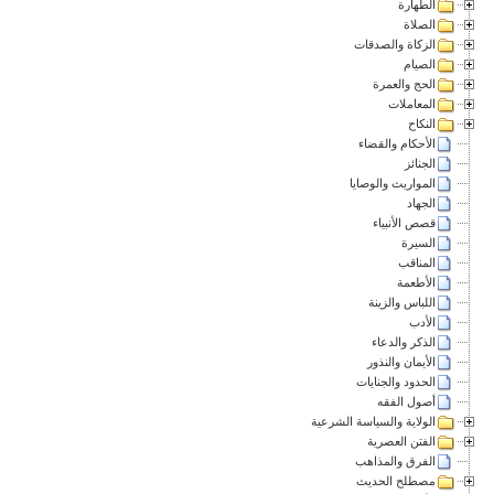
الطهارة
الصلاة
الزكاة والصدقات
الصيام
الحج والعمرة
المعاملات
النكاح
الأحكام والقضاء
الجنائز
المواريث والوصايا
الجهاد
قصص الأنبياء
السيرة
المناقب
الأطعمة
اللباس والزينة
الأدب
الذكر والدعاء
الأيمان والنذور
الحدود والجنايات
أصول الفقه
الولاية والسياسة الشرعية
الفتن العصرية
الفرق والمذاهب
مصطلح الحديث