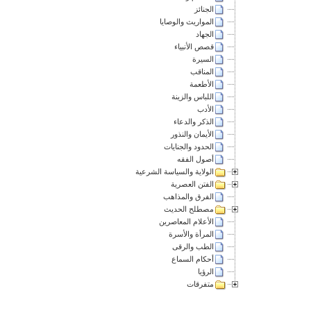
الجنائز
المواريث والوصايا
الجهاد
قصص الأنبياء
السيرة
المناقب
الأطعمة
اللباس والزينة
الأدب
الذكر والدعاء
الأيمان والنذور
الحدود والجنايات
أصول الفقه
الولاية والسياسة الشرعية
الفتن العصرية
الفرق والمذاهب
مصطلح الحديث
الأعلام المعاصرين
المرأة والأسرة
الطب والرقى
أحكام السماع
الرؤيا
متفرقات