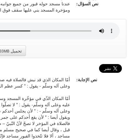
نص السؤال:
عندنا مسجد حوله قبور من جميع جوانبه 
ومؤخرة المسجد بني عليها سقف فوق ال
تحميل
.33MB
نص الإجابة:
أمّا المكان الذي قد نبش فالصلاة فيه صحي
وعلى آله وسلّم - يقول : " كسر عظم ال
أمّا المكان الذّي في مؤخّرة المسجد وسقفو
عليه وعلى آله وسلّم- يقول : " لا تصلّوا إل
وعلى آله وسلّم - : " لأن يجلس أحدك
ويقول أيضا : " لأن يقع أحدكم على جمر
فالصلاة في المؤخر لا تصحّ لأنّ النّبيّ 
قبل ، وقال أيضا كما في صحيح مسلم من ح
مساجد ، ألا فلا تتّخذوا القبور مساجد فإ