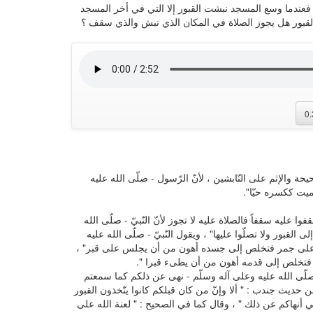
فعندما وسع المسجد نبشت القبور إلا التي في أخر المسجد
قبور هل يجوز الصلاة في المكان الذي نبش والذي سقف ؟
0
حة والإثم على النّابشين ، لأنّ الرّسول - صلّى الله عليه
ميت ككسره حيّا".
ا عليه سقفاً فالصلاة عليه لا تجوز لأنّ النّبيّ - صلّى الله
ى القبور ولا تصلّوا عليها" ، ويقول النّبيّ - صلّى الله عليه
م على جمر فتخلص إلى جسده أهون من أن يجلس على قبر" ،
 فتخلص إلى قدمه أهون من أن يطىء قبرا ".
– صلّى الله عليه وعلى آله وسلّم - نهى عن ذلكم كما سمعتم
ديث جندب : " ألا وإنّ من كان قبلكم كانوا يتّخذون القبور
نّي أنهاكم عن ذلك " ، وقال كما في الصحيح : " لعنة الله على