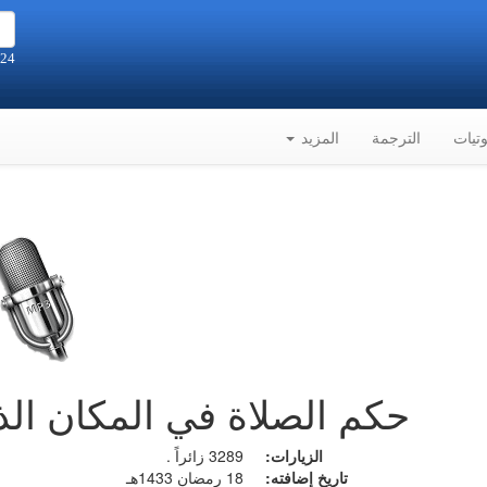
24 صفر 1448هـ الموافق 7-8-2026م
تيات
الترجمة
المزيد
حكم الصلاة في المكان الذ
الزيارات:
3289 زائراً .
تاريخ إضافته:
18 رمضان 1433هـ