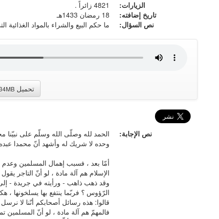
الزيارات:
4821 زائراً .
تاريخ إضافته:
18 رمضان 1433هـ
نص السؤال:
ما حكم البيع والشراء بالمواد الغذائية ال
تحميل
.34MB
نص الإجابة:
الحمد لله وصلّى الله وسلّم على نبيّنا مح
وحده لا شريك له وأشهد أنّ محمدا عبده
أمّا بعد ، فسبب إهمال المسلمين وعدم مب
الإسلام هم آلة مادة ، لو أنّ التاجر يقول
وقد ذهب ذاهب - ورأيته في جريدة - إلى 
الرّؤوس ؟ فربّما ينتفع بها يسلخونها ، ه
قالوا: هذه رسائل أصحابكم أنّنا لا نرسل 
فالمهمّ هم آلة مادة ، لو أنّ المسلمين تم