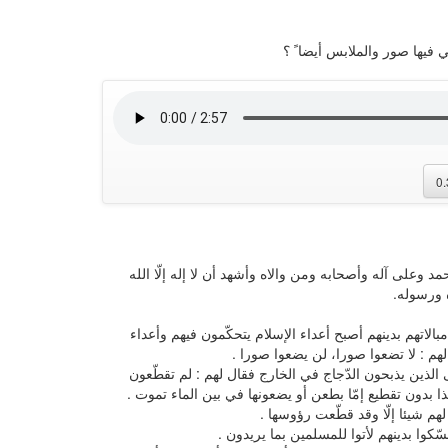
تي فيها صور والملابس أيضا ً ؟
0
مد وعلى آله وأصحابه ومن والاه وأشهد أن لا إله إلّا الله
 ورسوله.
الاتهم بدينهم أصبح أعداء الإسلام يتحكّمون فيهم وأعداء
 لهم : لا تضعوا صورا، لن يضعوا صورا .
الذين يذبحون الدّجاج في الخارج فقال لهم : لم تقطّعون
كذا بدون تقطيع إمّا بطعن أو يضعونها في بين الماء تموت .
لهم شيئا إلّا وقد قطّعت رؤوسها .
سّكوا بدينهم لأتوا للمسلمين بما يريدون .