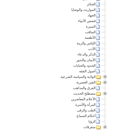
الجنائز
المواريث والوصايا
الجهاد
قصص الأنبياء
السيرة
المناقب
الأطعمة
اللباس والزينة
الأدب
الذكر والدعاء
الأيمان والنذور
الحدود والجنايات
أصول الفقه
الولاية والسياسة الشرعية
الفتن العصرية
الفرق والمذاهب
مصطلح الحديث
الأعلام المعاصرين
المرأة والأسرة
الطب والرقى
أحكام السماع
الرؤيا
متفرقات