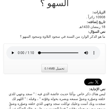
السهو ؟
الزيارات:
10908 زائراً .
تاريخ إضافته:
18 رمضان 1433هـ
نص السؤال:
ما هو الذكر الوارد من السنة في سجود التلاوة وسجود السهو ؟
تحميل
0.14MB
نص الإجابة:
ليس هناك ذكر خاص ،وأمّا حديث عائشة الذي فيه : " سجد وجهي للذي
خلقه وصوّره وشقّ سمعه وبصره بحوله وقوّته " ، وقبله : " اللهم لك
سجدت وبك آمنت وعليك توكلت سجد وجهي للذي خلقه وصوّره وشقّ
سمعه وبصره بحوله وقوّته " فهذا الحديث من طريق خالد الحذّاء عن أبي