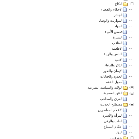
النكاح
الأحكام والقضاء
الجنائز
المواريث والوصايا
الجهاد
قصص الأنبياء
السيرة
المناقب
الأطعمة
اللباس والزينة
الأدب
الذكر والدعاء
الأيمان والنذور
الحدود والجنايات
أصول الفقه
الولاية والسياسة الشرعية
الفتن العصرية
الفرق والمذاهب
مصطلح الحديث
الأعلام المعاصرين
المرأة والأسرة
الطب والرقى
أحكام السماع
الرؤيا
متفرقات