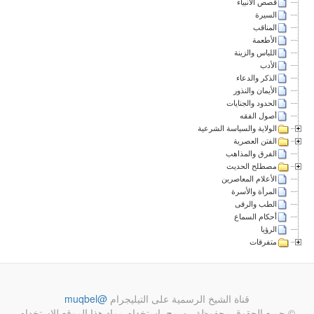
قصص الأنبياء
السيرة
المناقب
الأطعمة
اللباس والزينة
الأدب
الذكر والدعاء
الأيمان والنذور
الحدود والجنايات
أصول الفقه
الولاية والسياسة الشرعية
الفتن العصرية
الفرق والمذاهب
مصطلح الحديث
الأعلام المعاصرين
المرأة والأسرة
الطب والرقى
أحكام السماع
الرؤيا
متفرقات
قناة الشيخ الرسمية على التيليجرام
@muqbel
© جميع الحقوق محفوظة، يسمح باستخدام مواد هذا الموقع للاستخدام