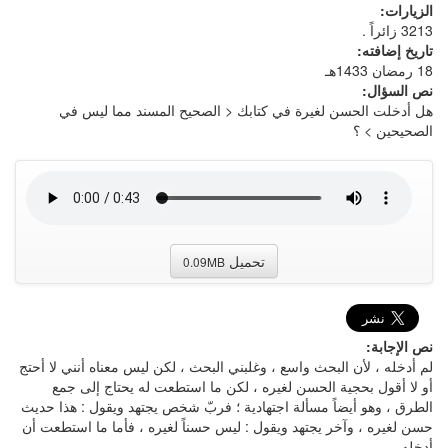
الزيارات:
3213 زائراً .
تاريخ إضافته:
18 رمضان 1433هـ
نص السؤال:
هل أدخلت الحسن لغيرة في كتابك < الصحيح المسند مما ليس في
الصحيحين > ؟
تحميل
0.09MB
نص الإجابة:
لم أدخله ، لأن البحث واسع ، وغلبني البحث ، لكن ليس معناه أنني لا أحتج
أو لا أقول بحجية الحسن لغيره ، لكن ما استطعت له يحتاج إلى جمع
الطرق ، وهو أيضاً مسألة اجتهادية ؛ فربّ شخص يجتهد ويقول : هذا حديث
حسن لغيره ، وآخر يجتهد ويقول : ليس حسناً لغيره ، فأما ما استطعت أن
أدخله .