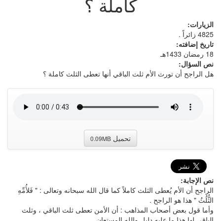
كاملة ؟
الزيارات:
4825 زائراً .
تاريخ إضافته:
18 رمضان 1433هـ
نص السؤال:
هل الراجح أن تورث الأم ثلث الباقي أنها تعطى الثلث كاملة ؟
تحميل
0.09MB
نص الإجابة:
الراجح أن الأم يُعطى الثلث كاملاً كما قال الله سبحانه وتعالى : " فَلأُمِّهِ
الثُّلُثُ " هذا هو الراجح .
وأما قول بعض أصحاب المذاهب : أن الأمن تعطى ثلث الباقي ، وثلث
الباقي لها هذا ما عليه دليل والله المستعان .