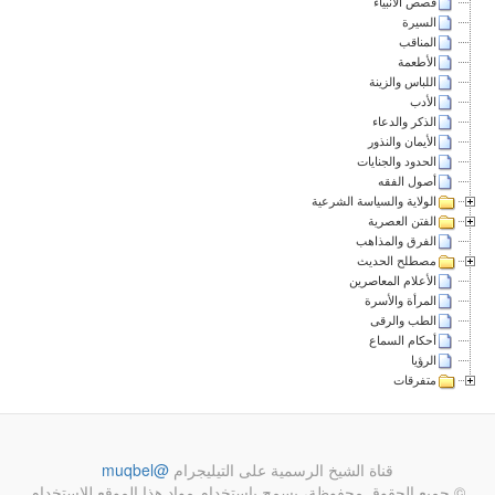
قصص الأنبياء
السيرة
المناقب
الأطعمة
اللباس والزينة
الأدب
الذكر والدعاء
الأيمان والنذور
الحدود والجنايات
أصول الفقه
الولاية والسياسة الشرعية
الفتن العصرية
الفرق والمذاهب
مصطلح الحديث
الأعلام المعاصرين
المرأة والأسرة
الطب والرقى
أحكام السماع
الرؤيا
متفرقات
قناة الشيخ الرسمية على التيليجرام
@muqbel
© جميع الحقوق محفوظة، يسمح باستخدام مواد هذا الموقع للاستخدام