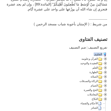
مَسَاكِينَ مِنْ أَوْسَطِ مَا تُطْعِمُونَ أَهْلِيكُمْ" [المائدة:89] ، وإن لم يجد عشرة
فتجزي إن شاء الله أن يوزّعها على واحد على عشرة أيّام.
---------------
من شريط : ( الإمتنان بأجوبة شباب مسجد الرحمن )
تصنيف الفتاوى
تفريع التصنيف
|
ضم التصنيف
الفتاوى
القرآن وعلومه
العقيدة والتوحيد
العلم
الطهارة
الصلاة
الزكاة والصدقات
الصيام
الحج والعمرة
المعاملات
النكاح
الأحكام والقضاء
الجنائز