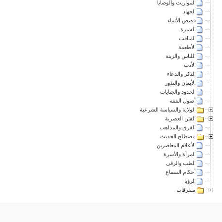
المواريث والوصايا
الجهاد
قصص الأنبياء
السيرة
المناقب
الأطعمة
اللباس والزينة
الأدب
الذكر والدعاء
الأيمان والنذور
الحدود والجنايات
أصول الفقه
الولاية والسياسة الشرعية
الفتن العصرية
الفرق والمذاهب
مصطلح الحديث
الأعلام المعاصرين
المرأة والأسرة
الطب والرقى
أحكام السماع
الرؤيا
متفرقات