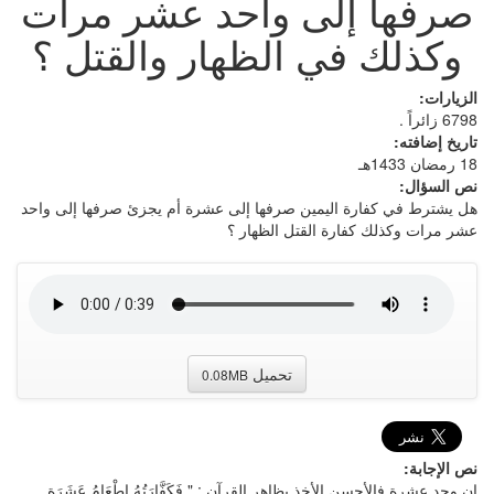
صرفها إلى واحد عشر مرات
وكذلك في الظهار والقتل ؟
الزيارات:
6798 زائراً .
تاريخ إضافته:
18 رمضان 1433هـ
نص السؤال:
هل يشترط في كفارة اليمين صرفها إلى عشرة أم يجزئ صرفها إلى واحد
عشر مرات وكذلك كفارة القتل الظهار ؟
تحميل
0.08MB
نص الإجابة:
إن وجد عشرة فالأحسن الأخذ بظاهر القرآن : " فَكَفَّارَتُهُ إِطْعَامُ عَشَرَةِ