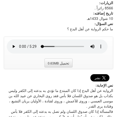
الزيارات:
8566 زائراً .
تاريخ إضافته:
10 شوال 1433هـ
نص السؤال:
ما حكم الرواية عن أهل البدع ؟
تحميل
0.63MB
نص الإجابة:
الرواية عن أهل البدع إذا كان المبتدع ما تؤدي به بدعته إلى الكفر وليس
بكذاب بل هو صدوق اللسان فلا بأس فقد روى البخاري عن عبيد الله بن
موسى العبسي ، وروى للأعمش ، وروى لقتادة ، الأوليان يريان التشيع ،
وقتادة يرى القدر .
فالمسألة إذا كان صدوق اللسان ولم تصل به بدعته إلى الكفر فلا بأس
بذلك ، لكن ينبغي أن يُعلم أنه فرقٌ كبير بين مبتدعة عصرنا وبين مبتدعة