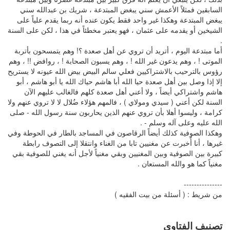
السابقين فمثلاً الأعمش سني يبغض المبتدعة ، شريك بن عبدالله سني
يبغض المبتدعة وهكذا غير واحد فقط يكون عنده أنه ربما يقدم علياً على
الشيخين أو يقدمه على عثمان ، فهو يعتبر مخطئاً في هذا ، لكن على السنة
.
أما مبتدعة اليوم ، أتريد أن تروي عن أهل صعدة ؟! وهم يتمسحون بأتربة
الموتى ! ، وهم يدعون غير الله ! ، وهم يسبون الصحابة ! ، روافض !! ، وهم
رؤوس بالترحيب بالاشتراكيين فعلي سالم البيض بيض الله عيونه لا يستريح
إلا إذا وصل بين أهل صعدة حيا الله أبا هاشم حياك الله يا أبو هاشم ، أبو
هاشم واشتراكي أيضاً ، ولا أعني أهل صعدة كلهم فالغالب عليهم الآن
السنة لكن أعني ( سيدي ومولاي ) ، فالمهم هؤلاء ضُلال لا لا تروي عنهم ولا
كرامة ، وليسوا أهلا بأن تروي عنهم الذين يحاربون سنة رسول الله - صلى
الله عليه وعلى آله وسلم - .
وهكذا الصوفية كذلك أيضاً الرقاصون في المساجد بالطار في الحوطة وفي
غيرها ، أنا أُخبرت عن مغنيين تابا من الغناء وانتقلا إلى التصوف رابطة
كبيرة بين الصوفية وبين المغنيين وبقي مغنياً لأجل أنه يغني للصوفية بقي
مغنياً كما هو والله المستعان .
---------------
من شريط : ( أسئلة من بيت الفقيه )
تصنيف الفتاوى