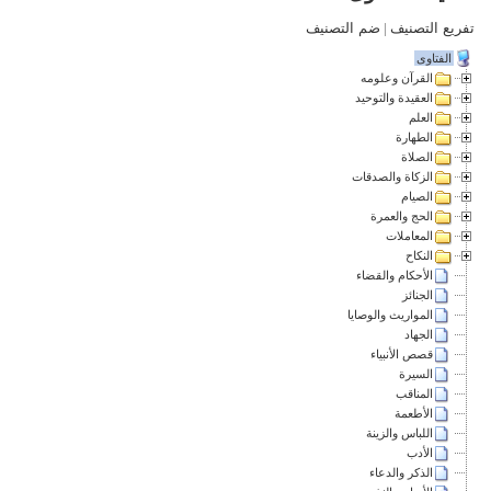
تفريع التصنيف
|
ضم التصنيف
الفتاوى
القرآن وعلومه
العقيدة والتوحيد
العلم
الطهارة
الصلاة
الزكاة والصدقات
الصيام
الحج والعمرة
المعاملات
النكاح
الأحكام والقضاء
الجنائز
المواريث والوصايا
الجهاد
قصص الأنبياء
السيرة
المناقب
الأطعمة
اللباس والزينة
الأدب
الذكر والدعاء