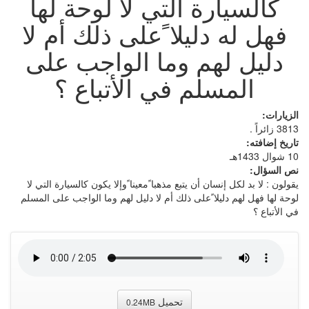
كالسيارة التي لا لوحة لها
فهل له دليلا ًعلى ذلك أم لا
دليل لهم وما الواجب على
المسلم في الأتباع ؟
الزيارات:
3813 زائراً .
تاريخ إضافته:
10 شوال 1433هـ
نص السؤال:
يقولون : لا بد لكل إنسان أن يتبع مذهبا ًمعينا ًوإلا يكون كالسيارة التي لا
لوحة لها فهل لهم دليلا ًعلى ذلك أم لا دليل لهم وما الواجب على المسلم
في الأتباع ؟
تحميل
0.24MB