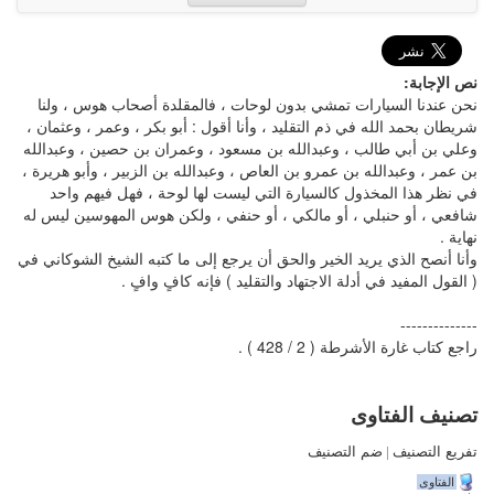
نص الإجابة:
نحن عندنا السيارات تمشي بدون لوحات ، فالمقلدة أصحاب هوس ، ولنا
شريطان بحمد الله في ذم التقليد ، وأنا أقول : أبو بكر ، وعمر ، وعثمان ،
وعلي بن أبي طالب ، وعبدالله بن مسعود ، وعمران بن حصين ، وعبدالله
بن عمر ، وعبدالله بن عمرو بن العاص ، وعبدالله بن الزبير ، وأبو هريرة ،
في نظر هذا المخذول كالسيارة التي ليست لها لوحة ، فهل فيهم واحد
شافعي ، أو حنبلي ، أو مالكي ، أو حنفي ، ولكن هوس المهوسين ليس له
نهاية .
وأنا أنصح الذي يريد الخير والحق أن يرجع إلى ما كتبه الشيخ الشوكاني في
( القول المفيد في أدلة الاجتهاد والتقليد ) فإنه كافٍ وافٍ .
--------------
راجع كتاب غارة الأشرطة ( 2 / 428 ) .
تصنيف الفتاوى
تفريع التصنيف
|
ضم التصنيف
الفتاوى