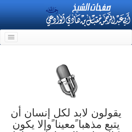
Toggle
gation
يقولون لابد لكل إنسان أن
يتبع مذهبا ًمعينا ًوإلا يكون