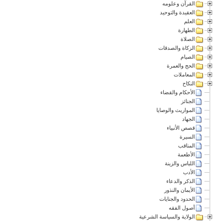
القرآن وعلومه
العقيدة والتوحيد
العلم
الطهارة
الصلاة
الزكاة والصدقات
الصيام
الحج والعمرة
المعاملات
النكاح
الأحكام والقضاء
الجنائز
المواريث والوصايا
الجهاد
قصص الأنبياء
السيرة
المناقب
الأطعمة
اللباس والزينة
الأدب
الذكر والدعاء
الأيمان والنذور
الحدود والجنايات
أصول الفقه
الولاية والسياسة الشرعية