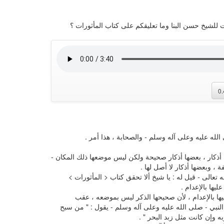
 للشيخ حسن البنا وما تعليقكم على كتاب المأثورات ؟
0
لله عليه وعلى آله وسلم - والصحابة ، هذا أمر .
 أذكار ، بعضها أذكار صحيحة ولكن ليس موضعها ذلك المكان -
، وبعضها أذكار لا أصل لها .
 تعالى - قيل له : يا شيخ ألا تحقق كتاب < المأثورات >
يها بالإعدام .
ليها بالإعدام ، لأن صحيحها الذكر ليس بموضعه ، عقب
 النبي - صلى الله عليه وعلى آله وسلم - يقول : " من سبح
ه وإن كانت مثل زبد البحر " .