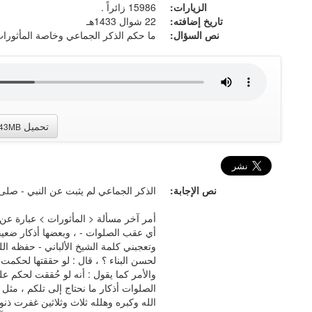
الزيارات:
15986 زائراً .
تاريخ إضافته:
22 شوال 1433هـ
نص السؤال:
ما حكم الذكر الجماعي وخاصة المأثورات
تحميل
.43MB
نص الإجابة:
الذكر الجماعي لم يثبت عن النبي - صلى ا
أمر آخر مسألة < المأثورات > عبارة عن
أي عقب الصلوات - ، وبعضها أذكار ضعيفة 
وتعجبني كلمة الشيخ الألباني - حفظه الله
لحسن البناء ؟ ، قال : لو حققتها لحكمت عل
والأمر كما يقول : أنه لو حُققت لحكم ع
الصلوات أذكار ما نحتاج إلى تلكم ، مثل
الله وكبره وهلله ثلاث وثلاثين غفرت ذنوب