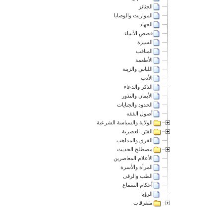
الجنائز
المواريث والوصايا
الجهاد
قصص الأنبياء
السيرة
المناقب
الأطعمة
اللباس والزينة
الأدب
الذكر والدعاء
الأيمان والنذور
الحدود والجنايات
أصول الفقه
الولاية والسياسة الشرعية
الفتن العصرية
الفرق والمذاهب
مصطلح الحديث
الأعلام المعاصرين
المرأة والأسرة
الطب والرقى
أحكام السماع
الرؤيا
متفرقات