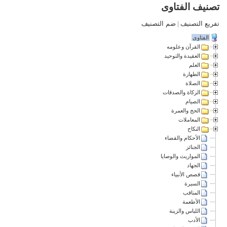
تصنيف الفتاوى
تفريع التصنيف
|
ضم التصنيف
الفتاوى
القرآن وعلومه
العقيدة والتوحيد
العلم
الطهارة
الصلاة
الزكاة والصدقات
الصيام
الحج والعمرة
المعاملات
النكاح
الأحكام والقضاء
الجنائز
المواريث والوصايا
الجهاد
قصص الأنبياء
السيرة
المناقب
الأطعمة
اللباس والزينة
الأدب