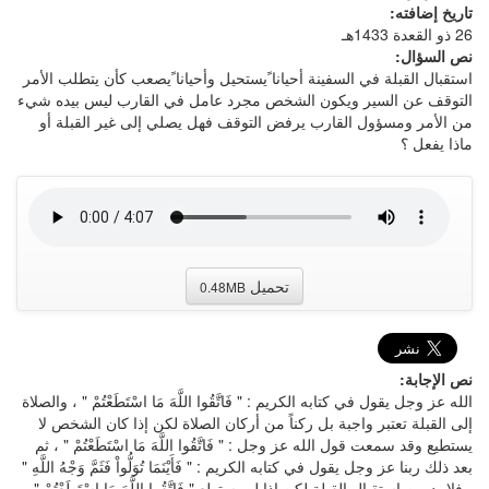
تاريخ إضافته:
26 ذو القعدة 1433هـ
نص السؤال:
استقبال القبلة في السفينة أحيانا ًيستحيل وأحيانا ًيصعب كأن يتطلب الأمر
التوقف عن السير ويكون الشخص مجرد عامل في القارب ليس بيده شيء
من الأمر ومسؤول القارب يرفض التوقف فهل يصلي إلى غير القبلة أو
ماذا يفعل ؟
تحميل
0.48MB
نص الإجابة:
الله عز وجل يقول في كتابه الكريم : " فَاتَّقُوا اللَّهَ مَا اسْتَطَعْتُمْ " ، والصلاة
إلى القبلة تعتبر واجبة بل ركناً من أركان الصلاة لكن إذا كان الشخص لا
يستطيع وقد سمعت قول الله عز وجل : " فَاتَّقُوا اللَّهَ مَا اسْتَطَعْتُمْ " ، ثم
بعد ذلك ربنا عز وجل يقول في كتابه الكريم : " فَأَيْنَمَا تُوَلُّواْ فَثَمَّ وَجْهُ اللَّهِ "
، فلا بد من استقبال القبلة لكن إذا لم يستطع " فَاتَّقُوا اللَّهَ مَا اسْتَطَعْتُمْ " ،