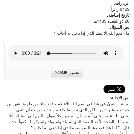
الزيارات:
9429 زائراً .
تاريخ إضافته:
26 ذو القعدة 1433هـ
نص السؤال:
ما اأسم الله الأعظم الذي إذا دعي به أجاب ؟
تحميل
0.39MB
نص الإجابة:
لم يثبت شيئٌ في هذا في أسم الله الأعظم ، فقد جاء من طريق شهر بن
حوشب وغير شهر ، لكن الذي ثبت ما جاء من حديث بريدة أن النبي -
صلى الله عليه وعلى آله وسلم - سمع رجلاً يقول : اللهم إني أسالك بأنك
أنت الله الواحد الأحد الصمد الذي لم يلد ولم يولد ولم يكن له كفواً أحد ،
قال : " أما هذا فقد دعا الله بأسمه الذي إذا دعي به أجاب " .
وأيضاً ما جاء من حديث أنس أن رجلاً قال عند النبي - صلى الله عليه