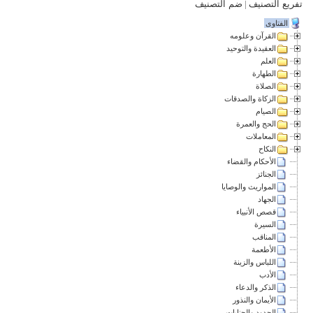
تفريع التصنيف
|
ضم التصنيف
الفتاوى
القرآن وعلومه
العقيدة والتوحيد
العلم
الطهارة
الصلاة
الزكاة والصدقات
الصيام
الحج والعمرة
المعاملات
النكاح
الأحكام والقضاء
الجنائز
المواريث والوصايا
الجهاد
قصص الأنبياء
السيرة
المناقب
الأطعمة
اللباس والزينة
الأدب
الذكر والدعاء
الأيمان والنذور
الحدود والجنايات