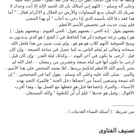
وعلى آله وسلم - : اللهم إني أسالك بأن لك الحمد لاإله إلا أنت وحدك لا
شريك لك المنان بديع السماوات والأرض ذو الجلال و الاكرام فقال : " أما
هذا فقد دعا الله بأسمه الذي إذا دعي به أجاب " أو بهذا المعنى .
فلم يثبت حديث في تخصيص الأسم الأعظم .
بعضهم يقول : إنه الحي ، بعضهم يقول : الحي القيوم ، وبعضهم يقول : (
هو ) وهي نزعة صوفية ذكر هذا الحافظ في ( الفتح ) هو الذي يدندنون به
وينبح الصوفية كأنهم كلاب هو هو هو ، ولم يثبت شيئ من هذا فلعل الله
سبحانه وتعالى لم يُعلم الناس به كما حصل في ساعة الجمعة - وإن كان
قيل : أرجى ما تكون في آخر اليوم - ، وكذلك ليلة القدر - وإن كان قيل :
ارجى ما تكون أنها في ليلة سبعة وعشرين من رمضان - ، لعل الله لم
يخبر بأسم الله الأعظم لحكمةٍ يريدها ، لئلا يعتمد الشخص على هذا الأسم ،
والنبي - صلى الله عليه وعلى آله وسلم - يقول كما في الصحيحين : " إن
لله تسعة وتسعين إسماً من أحصاها دخل الجنة " فالمراد التعبد بهذه
الأسماء ، والمراد بإحصاءها قيل هو حفظها مع العمل بها ، وهذا أقرب
الأقوال ، وقيل هو عددها " عَلِمَ أَن لَّن تُحْصُوهُ " والله المستعان .
--------------
من شريط : ( أسئلة النساء العدنيات ) .
تصنيف الفتاوى