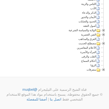
اللباس والزينة
الأدب
الذكر والدعاء
الأيمان والنذور
الحدود والجنايات
أصول الفقه
الولاية والسياسة الشرعية
الفتن العصرية
الفرق والمذاهب
مصطلح الحديث
الأعلام المعاصرين
المرأة والأسرة
الطب والرقى
أحكام السماع
الرؤيا
متفرقات
قناة الشيخ الرسمية على التيليجرام
@muqbel
© جميع الحقوق محفوظة، يسمح باستخدام مواد هذا الموقع للاستخدام
الشخصي فقط
اتصل بنا
|
أضفنا للمفضلة