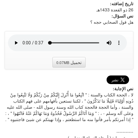
تاريخ إضافته:
26 ذو القعدة 1433هـ
نص السؤال:
هل قول الصحابي حجه ؟
تحميل
0.07MB
نص الإجابة:
لا ، الحجة الكتاب والسنة : " اتَّبِعُوا مَا أُنْزِلَ إِلَيْكُمْ مِنْ رَبِّكُمْ وَلَا تَتَّبِعُوا مِنْ
دُونِهِ أَوْلِيَاءَ قَلِيلًا مَا تَذَكَّرُونَ " ، لكننا نستعين بأفهامهم على فهم الكتاب
والسنة ، وأما الحجة فالحجة كتاب الله وسنة رسول الله - صلى الله عليه
وعلى آله وسلم - ، : " وَمَا آَتَاكُمُ الرَّسُولُ فَخُذُوهُ وَمَا نَهَاكُمْ عَنْهُ فَانْتَهُوا " ، :
" إذا أمرتكم بأمر فأتوا منه ما استطعتم ، وإذا نهيتكم عن شيئ فاجتنبوه " .
-----------
من شريط : ( أسئلة النساء العدنيات ) .