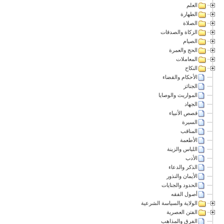
العلم
الطهارة
الصلاة
الزكاة والصدقات
الصيام
الحج والعمرة
المعاملات
النكاح
الأحكام والقضاء
الجنائز
المواريث والوصايا
الجهاد
قصص الأنبياء
السيرة
المناقب
الأطعمة
اللباس والزينة
الأدب
الذكر والدعاء
الأيمان والنذور
الحدود والجنايات
أصول الفقه
الولاية والسياسة الشرعية
الفتن العصرية
الفرق والمذاهب