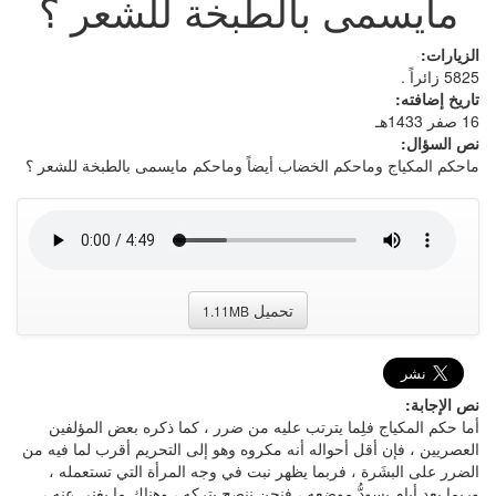
مايسمى بالطبخة للشعر ؟
الزيارات:
5825 زائراً .
تاريخ إضافته:
16 صفر 1433هـ
نص السؤال:
ماحكم المكياج وماحكم الخضاب أيضاً وماحكم مايسمى بالطبخة للشعر ؟
تحميل
1.11MB
نص الإجابة:
أما حكم المكياج فلِما يترتب عليه من ضرر ، كما ذكره بعض المؤلفين
العصريين ، فإن أقل أحواله أنه مكروه وهو إلى التحريم أقرب لما فيه من
الضرر على البشَرة ، فربما يظهر نبت في وجه المرأة التي تستعمله ،
وربما بعد أيام يسودُّ موضعه ، فنحن ننصح بتركه ، وهناك ما يغني عنه ،