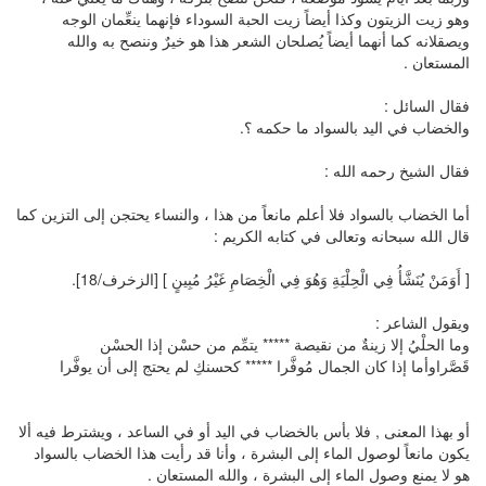
وهو زيت الزيتون وكذا أيضاً زيت الحبة السوداء فإنهما ينعِّمان الوجه
ويصقلانه كما أنهما أيضاً يُصلحان الشعر هذا هو خيرٌ وننصح به والله
المستعان .
فقال السائل :
والخضاب في اليد بالسواد ما حكمه ؟.
فقال الشيخ رحمه الله :
أما الخضاب بالسواد فلا أعلم مانعاً من هذا ، والنساء يحتجن إلى التزين كما
قال الله سبحانه وتعالى في كتابه الكريم :
[ أَوَمَنْ يُنَشَّأُ فِي الْحِلْيَةِ وَهُوَ فِي الْخِصَامِ غَيْرُ مُبِينٍ ] [الزخرف/18].
ويقول الشاعر :
وما الحلْيُ إلا زينةٌ من نقيصة ***** يتمِّم من حسْن إذا الحسْن
قَصَّراوأما إذا كان الجمال مُوفَّرا ***** كحسنكِ لم يحتج إلى أن يوفَّرا
أو بهذا المعنى , فلا بأس بالخضاب في اليد أو في الساعد ، ويشترط فيه ألا
يكون مانعاً لوصول الماء إلى البشرة ، وأنا قد رأيت هذا الخضاب بالسواد
هو لا يمنع وصول الماء إلى البشرة ، والله المستعان .