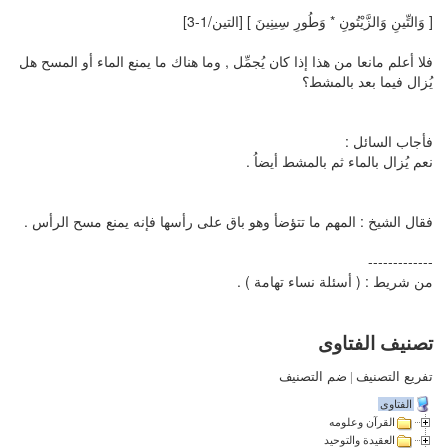
[ وَالتِّينِ وَالزَّيْتُونِ * وَطُورِ سِينِينَ ] [التين/1-3]
فلا أعلم مانعا من هذا إذا كان يُجمِّل , وما هناك ما يمنع الماء أو المسح هل
يُزال فيما بعد بالمشط؟
فأجاب السائل :
نعم يُزال بالماء ثم بالمشط أيضاُ .
فقال الشيخ : المهم ما تتؤضأ وهو باق على رأسها فإنه يمنع مسح الرأس .
-------------
من شريط : ( أسئلة نساء تهامة ) .
تصنيف الفتاوى
تفريع التصنيف
|
ضم التصنيف
الفتاوى
القرآن وعلومه
العقيدة والتوحيد