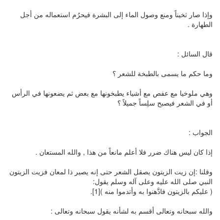
وإذا صار ثخيناً ومنع وصول الماء إلى البشرة فيحرُم استعماله من أجل
الطهارة .
قال السائل :
وما حكم ما يسمى بالطبخة للشعر ؟
وهي ملوخيا مع عفص مع أشياء يطبخونها مع بعض ثم يضعونها في الرأس
أو في الشعر فيصبح سلِساً جميلاً ؟
الجواب :
إذا كان ليس هناك ضرر فلا أعلم مانعاً من هذا , والله المستعان .
وقلنا :إن زيت الزيتون يصقل الشعر حتى إنه يصير ذا لمعان فزيت الزيتون
النبي صلى الله عليه وعلى آله وسلم يقول:
( عليكم بالزيتون فادَّهنوا به وأتدموا منه )[1].
والله سبحانه وتعالى أقسم به لشأنه يقول سبحانه وتعالى :