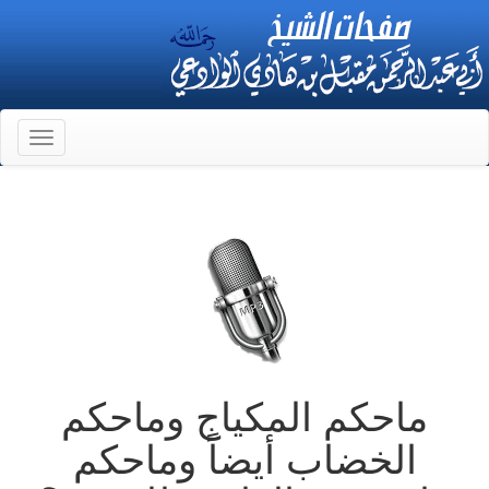
Toggle
gation
ماحكم المكياج وماحكم
الخضاب أيضاً وماحكم