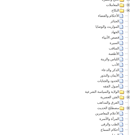
المعاملات
النكاح
الأحكام والقضاء
الجنائز
المواريث والوصايا
الجهاد
قصص الأنبياء
السيرة
المناقب
الأطعمة
اللباس والزينة
الأدب
الذكر والدعاء
الأيمان والنذور
الحدود والجنايات
أصول الفقه
الولاية والسياسة الشرعية
الفتن العصرية
الفرق والمذاهب
مصطلح الحديث
الأعلام المعاصرين
المرأة والأسرة
الطب والرقى
أحكام السماع
الرؤيا