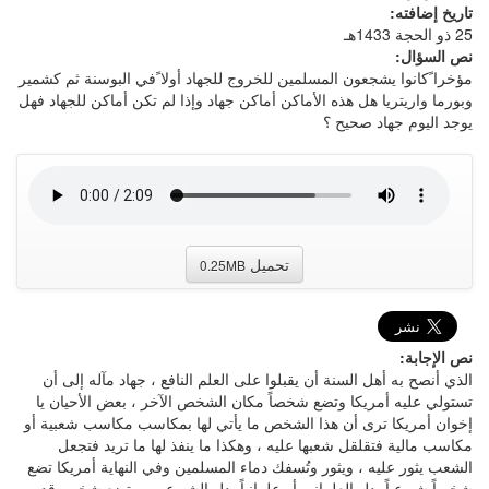
تاريخ إضافته:
25 ذو الحجة 1433هـ
نص السؤال:
مؤخرا ًكانوا يشجعون المسلمين للخروج للجهاد أولا ًفي البوسنة ثم كشمير
وبورما واريتريا هل هذه الأماكن أماكن جهاد وإذا لم تكن أماكن للجهاد فهل
يوجد اليوم جهاد صحيح ؟
تحميل
0.25MB
نص الإجابة:
الذي أنصح به أهل السنة أن يقبلوا على العلم النافع ، جهاد مآله إلى أن
تستولي عليه أمريكا وتضع شخصاً مكان الشخص الآخر ، بعض الأحيان يا
إخوان أمريكا ترى أن هذا الشخص ما يأتي لها بمكاسب مكاسب شعبية أو
مكاسب مالية فتقلقل شعبها عليه ، وهكذا ما ينفذ لها ما تريد فتجعل
الشعب يثور عليه ، ويثور وتُسفك دماء المسلمين وفي النهاية أمريكا تضع
شخصاً شيوعياً بدل العلماني أو علمانياً بدل الشيوعي ، وتضع شخص قد