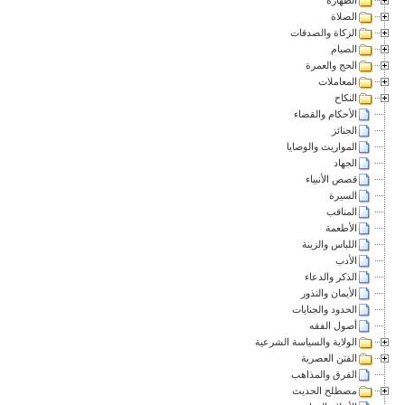
الصلاة
الزكاة والصدقات
الصيام
الحج والعمرة
المعاملات
النكاح
الأحكام والقضاء
الجنائز
المواريث والوصايا
الجهاد
قصص الأنبياء
السيرة
المناقب
الأطعمة
اللباس والزينة
الأدب
الذكر والدعاء
الأيمان والنذور
الحدود والجنايات
أصول الفقه
الولاية والسياسة الشرعية
الفتن العصرية
الفرق والمذاهب
مصطلح الحديث