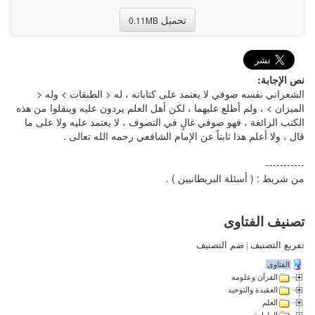
تحميل
0.11MB
نص الإجابة:
الشعراني نفسه صوفي لا يعتمد على كتاباته ، له < الطبقات > وله <
الميزان > ، ولم أطلع عليهما ، لكن أهل العلم يردون عليه وينقلوا من هذه
الكتب الزائغة ، فهو صوفي غالٍ في التصوف ، لا يعتمد عليه ولا على ما
قال ، ولا أعلم هذا ثابتاً عن الإمام الشافعي رحمه الله تعالى .
-----------
من شريط : ( أسئلة البريطانيين ) .
تصنيف الفتاوى
تفريع التصنيف
|
ضم التصنيف
الفتاوى
القرآن وعلومه
العقيدة والتوحيد
العلم
الطهارة