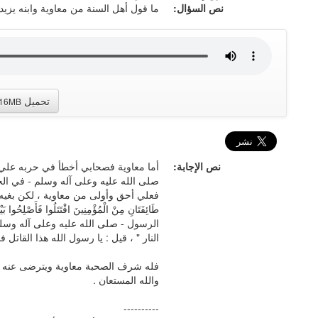
نص السؤال:
ما قول أهل السنة من معاوية وابنه يزيد 
تحميل
.16MB
نص الإجابة:
أما معاوية فصحابي أخطأ في حربه علي 
صلى الله عليه وعلى آله وسلم - في الخوا
فعلي أحق وأولى من معاوية ، لكن بغيه لا 
طَائِفَتَانِ مِنْ الْمُؤْمِنِينَ اقْتَتَلُوا فَأ
الرسول - صلى الله عليه وعلى آله وسلم -
النار " ، قيل : يا رسول الله هذا القاتل ف
فله شرف الصحبة معاوية ويترضى عنه ، مع
والله المستعان .
----------