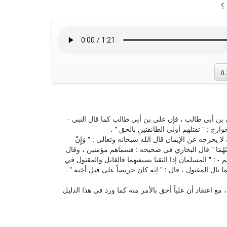
؟
0
بن أبي طالب ، فإن علي بن أبي طالب كما قال النبي -
رج : " تقتلهم أولى الطائفتين بالحق " .
يخرجه عن الإيمان قال الله سبحانه وتعالى : " وَإِنْ
َصْلِحُوا بَيْنَهُمَا " قال البخاري في صحيحه : فسماهم مؤمنين ، وقال
 : " المسلمان إذا التقيا بسيفيهما فالقاتل والمقتول في
ما بال المقتول ، قال : " إنه كان حريصاً على قتل أخيه " .
 اعتقاد أن علياً أحق بالأمر منه كما ورد في هذا الدليل