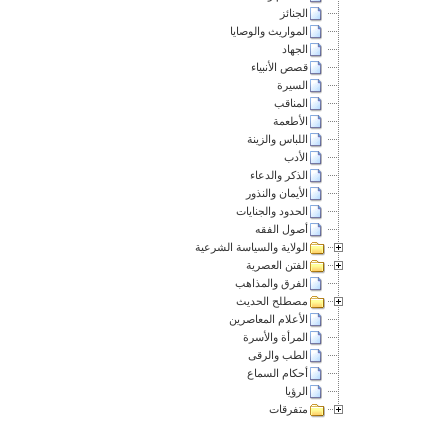
الجنائز
المواريث والوصايا
الجهاد
قصص الأنبياء
السيرة
المناقب
الأطعمة
اللباس والزينة
الأدب
الذكر والدعاء
الأيمان والنذور
الحدود والجنايات
أصول الفقه
الولاية والسياسة الشرعية
الفتن العصرية
الفرق والمذاهب
مصطلح الحديث
الأعلام المعاصرين
المرأة والأسرة
الطب والرقى
أحكام السماع
الرؤيا
متفرقات