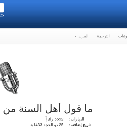
25 صفر 1448هـ الموافق 8-8-2026م
تيات
الترجمة
المزيد
ما قول أهل السنة من مع
الزيارات:
5592 زائراً .
تاريخ إضافته:
25 ذو الحجة 1433هـ