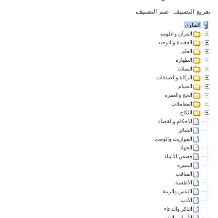
تفريع التصنيف
|
ضم التصنيف
الفتاوى
القرآن وعلومه
العقيدة والتوحيد
العلم
الطهارة
الصلاة
الزكاة والصدقات
الصيام
الحج والعمرة
المعاملات
النكاح
الأحكام والقضاء
الجنائز
المواريث والوصايا
الجهاد
قصص الأنبياء
السيرة
المناقب
الأطعمة
اللباس والزينة
الأدب
الذكر والدعاء
الأيمان والنذور