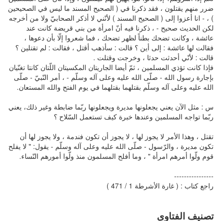
ضرر منهم يقتلون ، فقد ذكرنا في ( الصحيح المسند ما ليس في الصحيحين
) ، - انا أعزوا إلى ( الصحيح المسند ) لأنّني لا أذكر الصحابيّ ولا من أخرجه
لكن الحديث صحيح - ، ذكرنا فيه أنّ امرأة من بني قريضة كانت عند
عائشة ، وكانت تضحك بطناً لظهر تضحك ، فما شعروا إلّا بأن دعوها ،
فقالت لها عائشة : إلى أين ؟ قالت : سأذهب أقتل ، فقالت : لم تقتلين ؟
قالت : لأنّي أحدثت حدثا ، وخرجت وقتلت .
فإذا كانت تؤذي المسلمين ، ثمّ أيضا الجاريتان المكسيتان اللّتان كانتا تغنّيان
بإجارة رسول الله - صلّى الله عليه وعلى آله وسلّم - ، أمر النّبيّ - صلّى
الله عليه وعلى آله وسلّم بقتلهما بقتلهما في يوم الفتح والله المستعان.
س : مثل الآن يعني يجعلونها مديرة ويجعلونها ربّما ضابطة وغير ذلك، يعني
ربّما تواجه المسلمين وعندها خبرة كيف تستعمل السّلاح ؟
تقتل ، وهذا الأمر لا يجوز لها ، لا يجوز أن تكون فندمة ، ولا يجوز لها أن
تكون مديرة ، والرّسول - صلّى الله عليه وعلى آله وسلّم - يقول: " لا يفلح
قوم ولّوا أمرهم امرأة " ، وما أفلح المسلمون منذ ولّوا أمورهم النّساء.
----------------
راجع كتاب : ( غارة الأشرطة 1 / 471 )
تصنيف الفتاوى