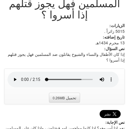
المسلمين فهل يجوز قتلهم
إذا أسروا ؟
الزيارات:
5015 زائراً .
تاريخ إضافته:
13 محرم 1434هـ
نص السؤال:
إذا كان الأطفال والنساء والشيوخ يقاتلون ضد المسلمين فهل يجوز قتلهم
إذا أسروا ؟
تحميل
0.26MB
نص الإجابة:
نعم إذا أسروهم؟ إذا كانوا مواجهين لهم فيقتلون ، وإذا كان على المسلمين