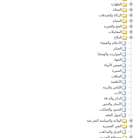
الطهارة
الصلاة
الزكاة والصدقات
الصيام
الحج والعمرة
المعاملات
النكاح
الأحكام والقضاء
الجنائز
المواريث والوصايا
الجهاد
قصص الأنبياء
السيرة
المناقب
الأطعمة
اللباس والزينة
الأدب
الذكر والدعاء
الأيمان والنذور
الحدود والجنايات
أصول الفقه
الولاية والسياسة الشرعية
الفتن العصرية
الفرق والمذاهب
مصطلح الحديث